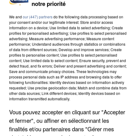
notre priorité
We and
our (447) partners
do the following data processing based on
your consent and/or our legitimate interest: Store and/or access
information on a device; Use limited data to select advertising; Create
profiles for personalised advertising; Use profiles to select personalised
advertising; Measure advertising performance; Measure content
performance; Understand audiences through statistics or combinations
of data from different sources; Develop and improve services; Create
profiles to personalise content; Use profiles to select personalised
content; Use limited data to select content; Ensure security, prevent and
detect fraud, and fix errors; Deliver and present advertising and content;
Save and communicate privacy choices. These technologies may
process personal data such as IP address and browsing data to offer
following functionalities: Identify devices based on information actively
requested; Use precise geolocation data; Match and combine data from
other data sources; Link different devices; Identify devices based on
information transmitted automatically.
APRÈS TOUTES CES CANICULES, LES REFUGES
DE FAUNE SAUVAGE SONT...
Vous pouvez accepter en cliquant sur "Accepter
et fermer", ou affiner en sélectionnant les
finalités et/ou partenaires dans "Gérer mes