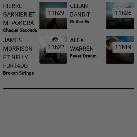
PIERRE
CLEAN
11h29
11h29
11h26
11h26
GARNIER ET
BANDIT
Rather Be
M. POKORA
Chaque Seconde
JAMES
ALEX
11h22
11h22
11h19
11h19
MORRISON
WARREN
Fever Dream
ET NELLY
FURTADO
Broken Strings