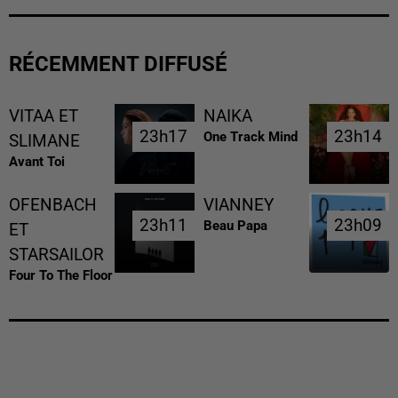
RÉCEMMENT DIFFUSÉ
VITAA ET
NAIKA
23h17
23h17
23h14
23h14
One Track Mind
SLIMANE
Avant Toi
OFENBACH
VIANNEY
23h11
23h11
23h09
23h09
Beau Papa
ET
STARSAILOR
Four To The Floor