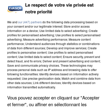
Le respect de votre vie privée est
notre priorité
INCENDIES : L’ÎLE-DE-FRANCE LANCE UN ÉLAN
DE SOLIDARITÉ AVEC LES...
We and
our (447) partners
do the following data processing based on
your consent and/or our legitimate interest: Store and/or access
information on a device; Use limited data to select advertising; Create
profiles for personalised advertising; Use profiles to select personalised
advertising; Measure advertising performance; Measure content
performance; Understand audiences through statistics or combinations
of data from different sources; Develop and improve services; Create
profiles to personalise content; Use profiles to select personalised
content; Use limited data to select content; Ensure security, prevent and
detect fraud, and fix errors; Deliver and present advertising and content;
Save and communicate privacy choices. These technologies may
process personal data such as IP address and browsing data to offer
following functionalities: Identify devices based on information actively
requested; Use precise geolocation data; Match and combine data from
other data sources; Link different devices; Identify devices based on
information transmitted automatically.
Vous pouvez accepter en cliquant sur "Accepter
et fermer", ou affiner en sélectionnant les