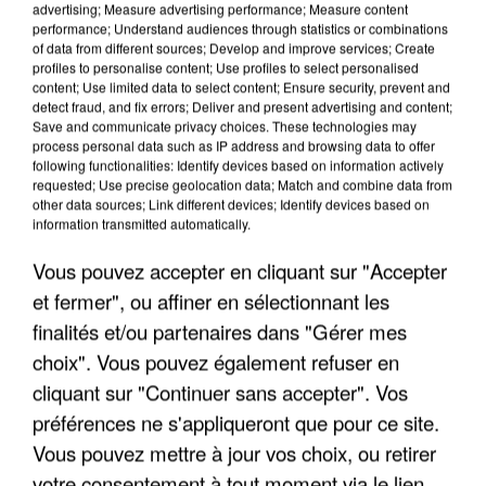
advertising; Measure advertising performance; Measure content
performance; Understand audiences through statistics or combinations
of data from different sources; Develop and improve services; Create
profiles to personalise content; Use profiles to select personalised
content; Use limited data to select content; Ensure security, prevent and
detect fraud, and fix errors; Deliver and present advertising and content;
Save and communicate privacy choices. These technologies may
process personal data such as IP address and browsing data to offer
following functionalities: Identify devices based on information actively
UNE TOURISTE DE L’OISE EMPORTÉE PAR UNE
requested; Use precise geolocation data; Match and combine data from
COULÉE DE BOUE EN HAUTE-SAVOIE
other data sources; Link different devices; Identify devices based on
information transmitted automatically.
Vous pouvez accepter en cliquant sur "Accepter
et fermer", ou affiner en sélectionnant les
finalités et/ou partenaires dans "Gérer mes
choix". Vous pouvez également refuser en
cliquant sur "Continuer sans accepter". Vos
préférences ne s'appliqueront que pour ce site.
Vous pouvez mettre à jour vos choix, ou retirer
votre consentement à tout moment via le lien