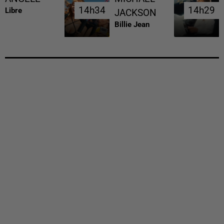
14h34
14h34
14h29
14h29
Libre
JACKSON
Billie Jean