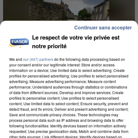
Continuer sans accepter
Le respect de votre vie privée est
notre priorité
We and
our (447) partners
do the following data processing based on
your consent and/or our legitimate interest: Store and/or access
information on a device; Use limited data to select advertising; Create
profiles for personalised advertising; Use profiles to select personalised
advertising; Measure advertising performance; Measure content
performance; Understand audiences through statistics or combinations
of data from different sources; Develop and improve services; Create
UNE TOURISTE DE L’OISE EMPORTÉE PAR UNE
profiles to personalise content; Use profiles to select personalised
COULÉE DE BOUE EN HAUTE-SAVOIE
content; Use limited data to select content; Ensure security, prevent and
detect fraud, and fix errors; Deliver and present advertising and content;
Save and communicate privacy choices. These technologies may
process personal data such as IP address and browsing data to offer
following functionalities: Identify devices based on information actively
requested; Use precise geolocation data; Match and combine data from
other data sources; Link different devices; Identify devices based on