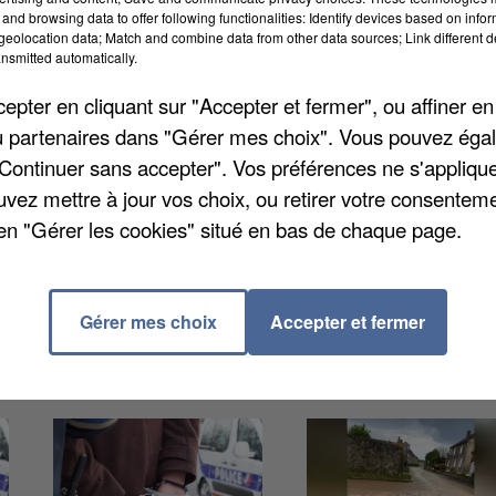
dépistage national du cancer du poumon, première
and browsing data to offer following functionalities: Identify devices based on infor
eolocation data; Match and combine data from other data sources; Link different de
é en Île-de-France (mais aussi dans les Hauts-de-
nsmitted automatically.
’Azur et Auvergne-Rhône-Alpes) ce dispositif
pter en cliquant sur "Accepter et fermer", ou affiner en
e 50 à 74 ans. Les patients pourront être orientés
/ou partenaires dans "Gérer mes choix". Vous pouvez éga
nvestigateur, avant un scanner thoracique dans un
"Continuer sans accepter". Vos préférences ne s'appliqu
ent aussi contacter directement le 34 33 ou se rendre
uvez mettre à jour vos choix, ou retirer votre consenteme
 un premier questionnaire.
en "Gérer les cookies" situé en bas de chaque page.
Gérer mes choix
Accepter et fermer