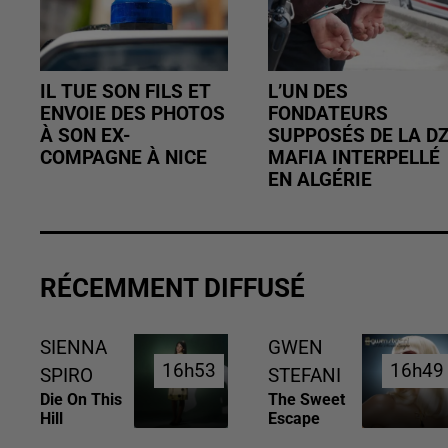
IL TUE SON FILS ET
L’UN DES
ENVOIE DES PHOTOS
FONDATEURS
À SON EX-
SUPPOSÉS DE LA D
COMPAGNE À NICE
MAFIA INTERPELLÉ
EN ALGÉRIE
RÉCEMMENT DIFFUSÉ
SIENNA
GWEN
16h53
16h53
16h49
16h49
SPIRO
STEFANI
Die On This
The Sweet
Hill
Escape