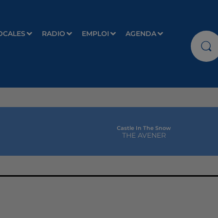
OCALES
RADIO
EMPLOI
AGENDA
Castle In The Snow
THE AVENER