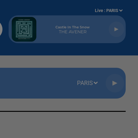
Live :
PARIS
Castle In The Snow
THE AVENER
PARIS