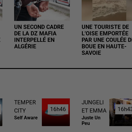
UN SECOND CADRE
UNE TOURISTE DE
DE LA DZ MAFIA
L’OISE EMPORTÉE
Z
INTERPELLÉ EN
PAR UNE COULÉE D
ALGÉRIE
BOUE EN HAUTE-
SAVOIE
TEMPER
JUNGELI
16h46
16h46
16h4
16h4
CITY
ET EMMA
Self Aware
Juste Un
Peu