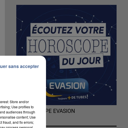
uer sans accepter
erest: Store and/or
tising; Use profiles to
L'HOROSCOPE EVASION
tand audiences through
personalise content; Use
 fraud, and fix errors;
 may process personal