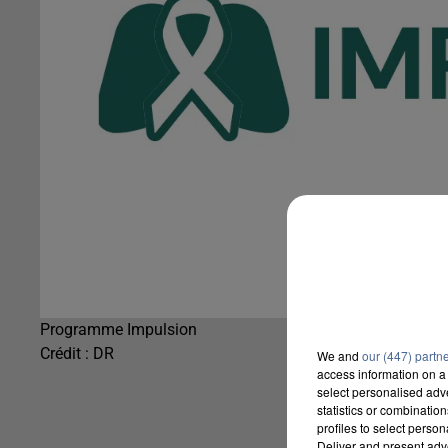
Programme Impulsion
Crédit :
DR
We and
our (447) partn
access information on a 
select personalised ad
statistics or combinatio
profiles to select person
Deliver and present adv