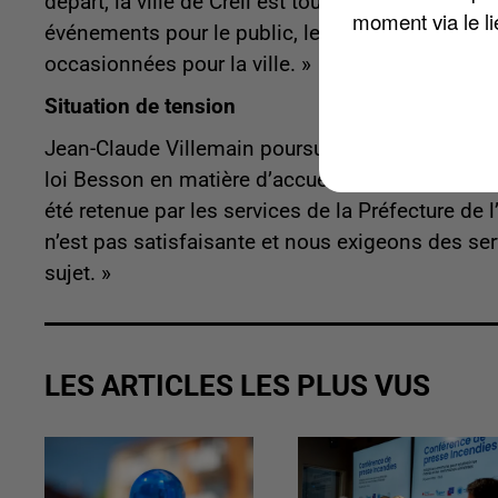
départ, la ville de Creil est toujours dans l’atte
moment via le li
événements pour le public, les artistes et le pe
occasionnées pour la ville. »
Situation de tension
Jean-Claude Villemain poursuit : « malgré la volo
loi Besson en matière d’accueil des gens du v
été retenue par les services de la Préfecture de 
n’est pas satisfaisante et nous exigeons des ser
sujet. »
LES ARTICLES LES PLUS VUS