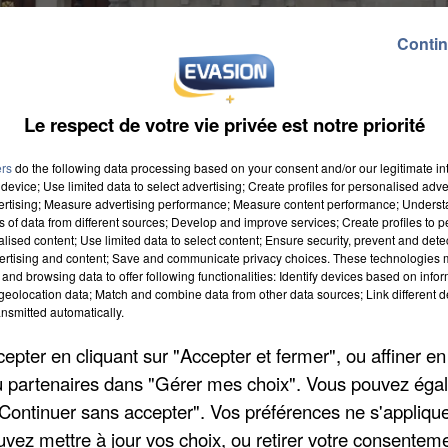
Contin
Le respect de votre vie privée est notre priorité
ers
do the following data processing based on your consent and/or our legitimate int
device; Use limited data to select advertising; Create profiles for personalised adver
vertising; Measure advertising performance; Measure content performance; Unders
ns of data from different sources; Develop and improve services; Create profiles to 
alised content; Use limited data to select content; Ensure security, prevent and detect
ertising and content; Save and communicate privacy choices. These technologies
and browsing data to offer following functionalities: Identify devices based on infor
eolocation data; Match and combine data from other data sources; Link different de
e à Musique à Creil est occupé par des caravanes
nsmitted automatically.
ge. Dans un communiqué, le maire Jean-Claude
pter en cliquant sur "Accepter et fermer", ou affiner en
ge à Musique avaient dû annuler des dates de concert
/ou partenaires dans "Gérer mes choix". Vous pouvez éga
d’Amiens a enjoint aux occupants de quitter les lieux.
"Continuer sans accepter". Vos préférences ne s'appliqu
lances auprès des services de l’Etat pour permettre ce
uvez mettre à jour vos choix, ou retirer votre consenteme