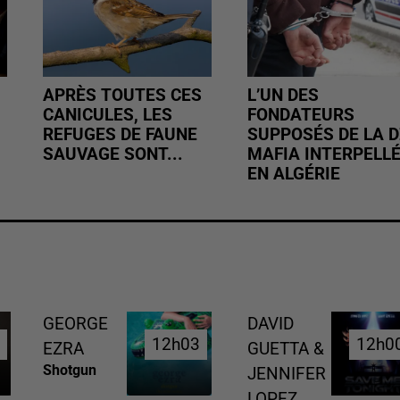
APRÈS TOUTES CES
L’UN DES
CANICULES, LES
FONDATEURS
REFUGES DE FAUNE
SUPPOSÉS DE LA D
SAUVAGE SONT...
MAFIA INTERPELL
EN ALGÉRIE
GEORGE
DAVID
6
6
12h03
12h03
12h0
12h0
EZRA
GUETTA &
Shotgun
JENNIFER
LOPEZ