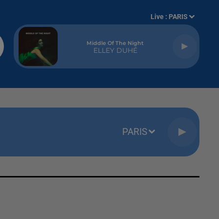
Live :
PARIS
Middle Of The Night
ELLEY DUHÉ
PARIS