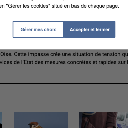
nte. » L'édile regrette « les désagréments que causent c
en "Gérer les cookies" situé en bas de chaque page.
rsonnel de la Grange à Musique et les pertes financièr
Gérer mes choix
Accepter et fermer
nté de la ville et de l’agglomération de répondre à la
oyage, aucune de nos propositions n’a malheureuseme
l’Oise. Cette impasse crée une situation de tension qu
vices de l’Etat des mesures concrètes et rapides sur 