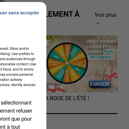
uer sans accepter
ACTUELLEMENT À
Voir plus
GAGNER
erest: Store and/or
tising; Use profiles to
tand audiences through
personalise content; Use
 fraud, and fix errors;
 may process personal
mation actively
vices; Identify devices
TOURNEZ LA ROUE DE L'ÉTÉ !
 sélectionnant
.
lement refuser
eront que pour
nt à tout