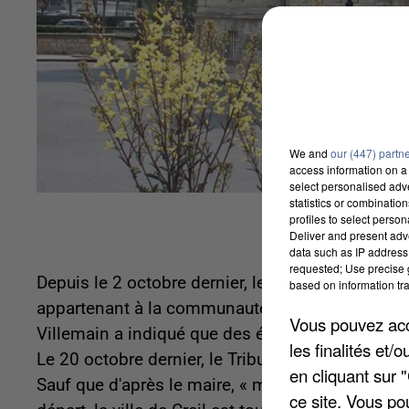
We and
our (447) partn
access information on a 
select personalised ad
statistics or combinatio
profiles to select person
Deliver and present adv
data such as IP address 
requested; Use precise g
Depuis le 2 octobre dernier, le parc de la Grang
based on information tra
appartenant à la communauté des gens du voya
Vous pouvez acce
Villemain a indiqué que des équipes de la Gran
les finalités et
Le 20 octobre dernier, le Tribunal Administratif 
en cliquant sur 
Sauf que d'après le maire, « malgré plusieurs re
ce site. Vous po