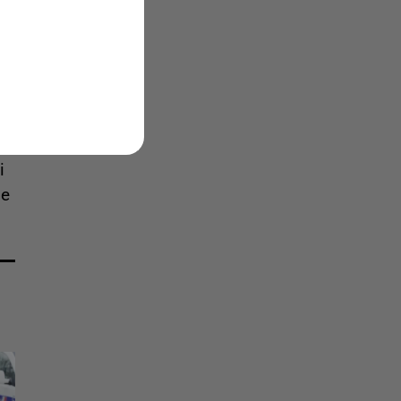
es
es
nt
i
le