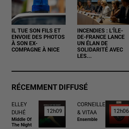
IL TUE SON FILS ET
INCENDIES : L’ÎLE-
ENVOIE DES PHOTOS
DE-FRANCE LANCE
À SON EX-
UN ÉLAN DE
COMPAGNE À NICE
SOLIDARITÉ AVEC
LES...
RÉCEMMENT DIFFUSÉ
ELLEY
CORNEILLE
12h09
12h09
12h0
12h0
DUHÉ
& VITAA
Middle Of
Ensemble
The Night