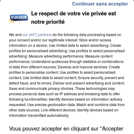
Continuer sans accepter
Le respect de votre vie privée est
notre priorité
We and
our (447) partners
do the following data processing based on
L’UN DES FONDATEURS SUPPOSÉS DE LA DZ
your consent and/or our legitimate interest: Store and/or access
MAFIA INTERPELLÉ EN ALGÉRIE
information on a device; Use limited data to select advertising; Create
profiles for personalised advertising; Use profiles to select personalised
advertising; Measure advertising performance; Measure content
performance; Understand audiences through statistics or combinations
of data from different sources; Develop and improve services; Create
profiles to personalise content; Use profiles to select personalised
content; Use limited data to select content; Ensure security, prevent and
detect fraud, and fix errors; Deliver and present advertising and content;
Save and communicate privacy choices. These technologies may
process personal data such as IP address and browsing data to offer
following functionalities: Identify devices based on information actively
requested; Use precise geolocation data; Match and combine data from
other data sources; Link different devices; Identify devices based on
information transmitted automatically.
Vous pouvez accepter en cliquant sur "Accepter