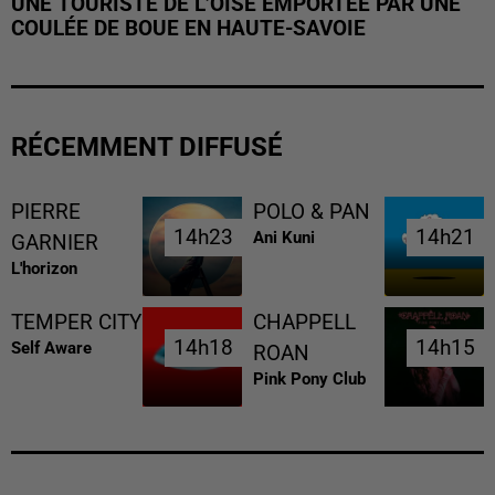
UNE TOURISTE DE L’OISE EMPORTÉE PAR UNE
COULÉE DE BOUE EN HAUTE-SAVOIE
RÉCEMMENT DIFFUSÉ
PIERRE
POLO & PAN
14h23
14h23
14h21
14h21
Ani Kuni
GARNIER
L'horizon
TEMPER CITY
CHAPPELL
14h18
14h18
14h15
14h15
Self Aware
ROAN
Pink Pony Club