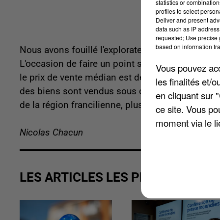
statistics or combinatio
profiles to select person
Deliver and present adv
data such as IP address 
requested; Use precise g
based on information tra
Nous avons fouillé l'explorateur de données des
L'occasion de faire un point sur l'évolution du 
Vous pouvez acce
le prix de vente médian est de 1.856 euros au mètr
les finalités et
des biens sont vendus sous ce seuil, et l'autre 
en cliquant sur 
de la région francilienne, plus le prix de vente
ce site. Vous po
moment via le li
Nicolas Chacun
LES ARTICLES LES PLUS VUS