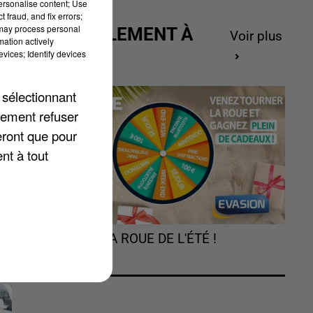
personalise content; Use
 fraud, and fix errors;
 may process personal
ACTUELLEMENT À
Voir plus
mation actively
GAGNER
vices; Identify devices
.
,
 sélectionnant
é
lement refuser
eront que pour
nt à tout
TOURNEZ LA ROUE DE L'ÉTÉ !