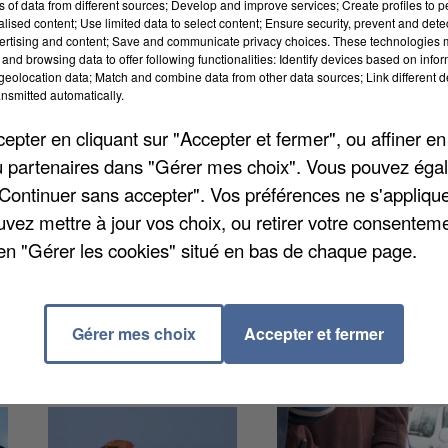
ns of data from different sources; Develop and improve services; Create profiles to 
alised content; Use limited data to select content; Ensure security, prevent and detect
ertising and content; Save and communicate privacy choices. These technologies
and browsing data to offer following functionalities: Identify devices based on infor
eolocation data; Match and combine data from other data sources; Link different de
nsmitted automatically.
 valeurs foncières, mis en place par le gouvernement
marché immobilier dans le département. En Eure-et-Loir
pter en cliquant sur "Accepter et fermer", ou affiner en
e carré. Un prix « central », qui signifie que la moiti
/ou partenaires dans "Gérer mes choix". Vous pouvez éga
moitié au-dessus. Sans surprise, plus on se rapproche
"Continuer sans accepter". Vos préférences ne s'appliqu
 médian augmente.
uvez mettre à jour vos choix, ou retirer votre consenteme
en "Gérer les cookies" situé en bas de chaque page.
Gérer mes choix
Accepter et fermer