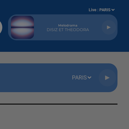
Live :
PARIS
Melodrama
DISIZ ET THEODORA
PARIS