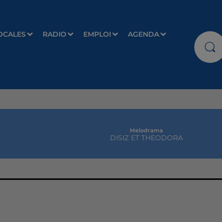
OCALES
RADIO
EMPLOI
AGENDA
Melodrama
DISIZ ET THEODORA