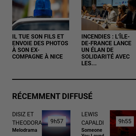
IL TUE SON FILS ET
INCENDIES : L’ÎLE-
ENVOIE DES PHOTOS
DE-FRANCE LANCE
À SON EX-
UN ÉLAN DE
COMPAGNE À NICE
SOLIDARITÉ AVEC
LES...
RÉCEMMENT DIFFUSÉ
DISIZ ET
LEWIS
9h57
9h57
9h55
9h55
THEODORA
CAPALDI
Melodrama
Someone
You Loved