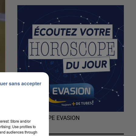
uer sans accepter
L'HOROSCOPE EVASION
erest: Store and/or
tising; Use profiles to
tand audiences through