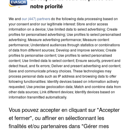
notre priorité
L’UN DES FONDATEURS SUPPOSÉS DE LA DZ
MAFIA INTERPELLÉ EN ALGÉRIE
We and
our (447) partners
do the following data processing based on
your consent and/or our legitimate interest: Store and/or access
information on a device; Use limited data to select advertising; Create
profiles for personalised advertising; Use profiles to select personalised
advertising; Measure advertising performance; Measure content
performance; Understand audiences through statistics or combinations
of data from different sources; Develop and improve services; Create
profiles to personalise content; Use profiles to select personalised
content; Use limited data to select content; Ensure security, prevent and
detect fraud, and fix errors; Deliver and present advertising and content;
Save and communicate privacy choices. These technologies may
process personal data such as IP address and browsing data to offer
following functionalities: Identify devices based on information actively
requested; Use precise geolocation data; Match and combine data from
other data sources; Link different devices; Identify devices based on
information transmitted automatically.
Vous pouvez accepter en cliquant sur "Accepter
et fermer", ou affiner en sélectionnant les
UN SECOND CADRE DE LA DZ MAFIA
finalités et/ou partenaires dans "Gérer mes
INTERPELLÉ EN ALGÉRIE