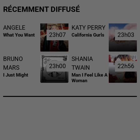
RÉCEMMENT DIFFUSÉ
ANGELE
KATY PERRY
23h07
23h07
23h03
23h03
What You Want
California Gurls
BRUNO
SHANIA
23h00
23h00
22h56
22h56
MARS
TWAIN
I Just Might
Man I Feel Like A
Woman