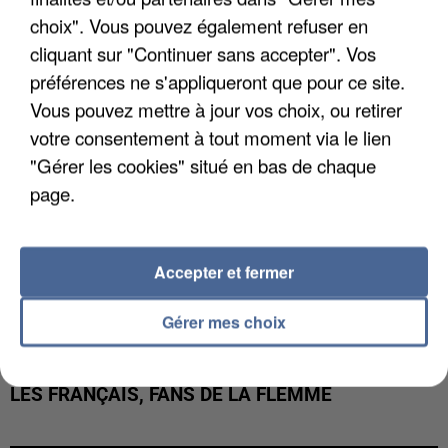
LES DONNÉES DE 300 000 CLIENTS DÉROBÉES À
choix". Vous pouvez également refuser en
INTERMARCHÉ APRÈS UNE...
cliquant sur "Continuer sans accepter". Vos
préférences ne s'appliqueront que pour ce site.
Vous pouvez mettre à jour vos choix, ou retirer
votre consentement à tout moment via le lien
"Gérer les cookies" situé en bas de chaque
page.
Accepter et fermer
Gérer mes choix
LES FRANÇAIS, FANS DE LA FLEMME