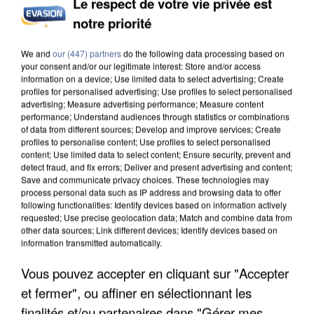
Le respect de votre vie privée est
notre priorité
UNE TOURISTE DE L’OISE EMPORTÉE PAR UNE
We and
our (447) partners
do the following data processing based on
COULÉE DE BOUE EN HAUTE-SAVOIE
your consent and/or our legitimate interest: Store and/or access
information on a device; Use limited data to select advertising; Create
profiles for personalised advertising; Use profiles to select personalised
advertising; Measure advertising performance; Measure content
performance; Understand audiences through statistics or combinations
of data from different sources; Develop and improve services; Create
profiles to personalise content; Use profiles to select personalised
content; Use limited data to select content; Ensure security, prevent and
detect fraud, and fix errors; Deliver and present advertising and content;
Save and communicate privacy choices. These technologies may
process personal data such as IP address and browsing data to offer
following functionalities: Identify devices based on information actively
requested; Use precise geolocation data; Match and combine data from
other data sources; Link different devices; Identify devices based on
information transmitted automatically.
Vous pouvez accepter en cliquant sur "Accepter
et fermer", ou affiner en sélectionnant les
finalités et/ou partenaires dans "Gérer mes