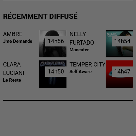
RÉCEMMENT DIFFUSÉ
AMBRE
NELLY
14h56
14h56
14h54
14h54
Jme Demande
FURTADO
Maneater
CLARA
TEMPER CITY
14h50
14h50
14h47
14h47
Self Aware
LUCIANI
Le Reste