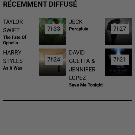
RÉCEMMENT DIFFUSÉ
TAYLOR
JECK
7h33
7h33
7h27
7h27
Parapluie
SWIFT
The Fate Of
Ophelia
HARRY
DAVID
7h24
7h24
7h21
7h21
STYLES
GUETTA &
As It Was
JENNIFER
LOPEZ
Save Me Tonight