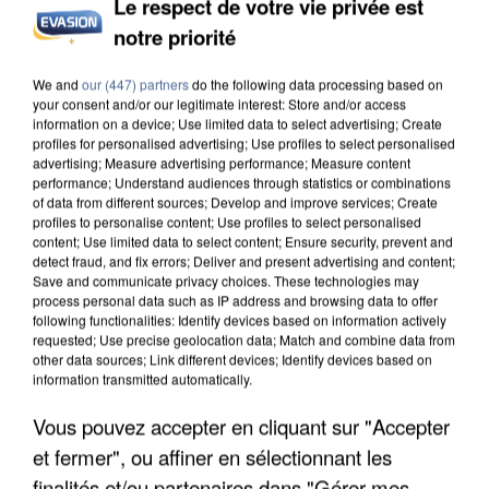
Le respect de votre vie privée est
INCENDIES : L’ÎLE-DE-FRANCE LANCE UN ÉLAN
notre priorité
DE SOLIDARITÉ AVEC LES...
We and
our (447) partners
do the following data processing based on
your consent and/or our legitimate interest: Store and/or access
information on a device; Use limited data to select advertising; Create
profiles for personalised advertising; Use profiles to select personalised
advertising; Measure advertising performance; Measure content
performance; Understand audiences through statistics or combinations
of data from different sources; Develop and improve services; Create
profiles to personalise content; Use profiles to select personalised
content; Use limited data to select content; Ensure security, prevent and
detect fraud, and fix errors; Deliver and present advertising and content;
Save and communicate privacy choices. These technologies may
process personal data such as IP address and browsing data to offer
following functionalities: Identify devices based on information actively
requested; Use precise geolocation data; Match and combine data from
other data sources; Link different devices; Identify devices based on
information transmitted automatically.
Vous pouvez accepter en cliquant sur "Accepter
APRÈS TOUTES CES CANICULES, LES REFUGES
et fermer", ou affiner en sélectionnant les
DE FAUNE SAUVAGE SONT...
finalités et/ou partenaires dans "Gérer mes