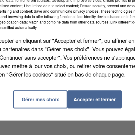
ns of data from different sources; Develop and improve services; Create profiles to 
alised content; Use limited data to select content; Ensure security, prevent and detect
ertising and content; Save and communicate privacy choices. These technologies
and browsing data to offer following functionalities: Identify devices based on infor
eolocation data; Match and combine data from other data sources; Link different de
nsmitted automatically.
ioration de la qualité de l'air en Île-de-France ont
pter en cliquant sur "Accepter et fermer", ou affiner en
2010 et 2019, pour seulement 5 milliards investis.
/ou partenaires dans "Gérer mes choix". Vous pouvez éga
rématurés liés aux particules fines, passant de 10.350
"Continuer sans accepter". Vos préférences ne s'appliqu
tion coûterait encore 28 milliards d'euros annuels à l
uvez mettre à jour vos choix, ou retirer votre consenteme
en "Gérer les cookies" situé en bas de chaque page.
Gérer mes choix
Accepter et fermer