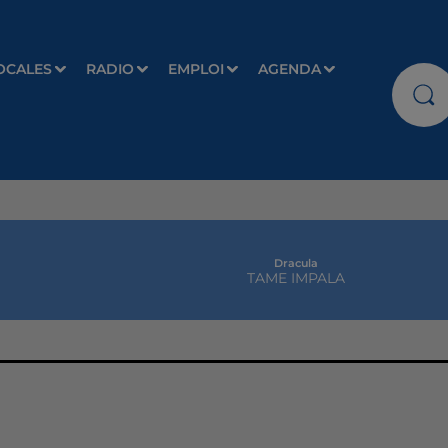
OCALES
RADIO
EMPLOI
AGENDA
Dracula
TAME IMPALA