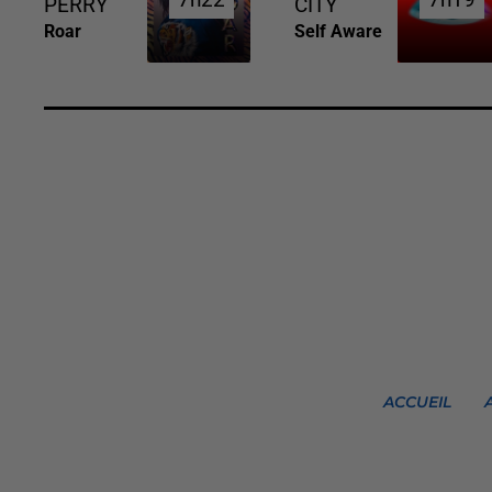
7h22
7h22
7h19
7h19
PERRY
CITY
Roar
Self Aware
ACCUEIL