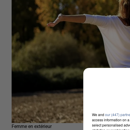
We and
our (447) partn
access information on a 
select personalised ad
Femme en extérieur