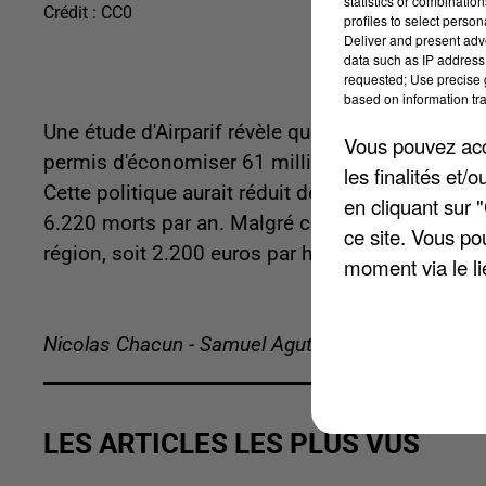
statistics or combinatio
Crédit :
CC0
profiles to select person
Deliver and present adv
data such as IP address 
requested; Use precise g
based on information tra
Une étude d'Airparif révèle que les actions d'amél
Vous pouvez acce
permis d'économiser 61 milliards d'euros entre 
les finalités et
Cette politique aurait réduit de 40% les décès p
en cliquant sur 
6.220 morts par an. Malgré ces progrès, la pollu
ce site. Vous po
région, soit 2.200 euros par habitant.
moment via le li
Nicolas Chacun - Samuel Agutter
LES ARTICLES LES PLUS VUS