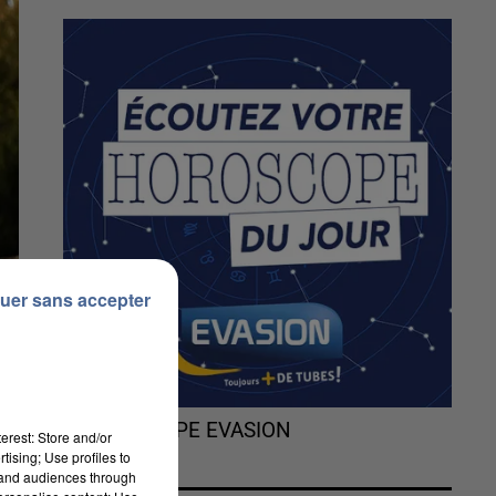
uer sans accepter
L'HOROSCOPE EVASION
erest: Store and/or
tising; Use profiles to
tand audiences through