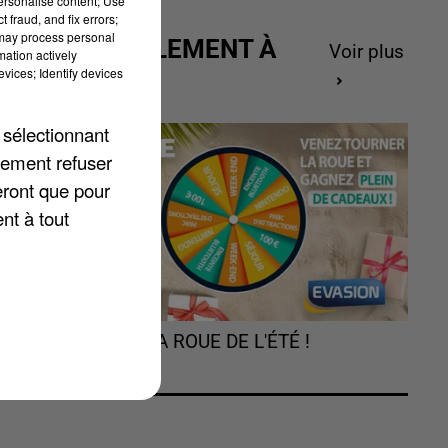
personalise content; Use
 fraud, and fix errors;
 may process personal
ACTUELLEMENT À
Voir plus
mation actively
GAGNER
vices; Identify devices
 sélectionnant
lement refuser
 à
eront que pour
a
nt à tout
TOURNEZ LA ROUE DE L'ÉTÉ !