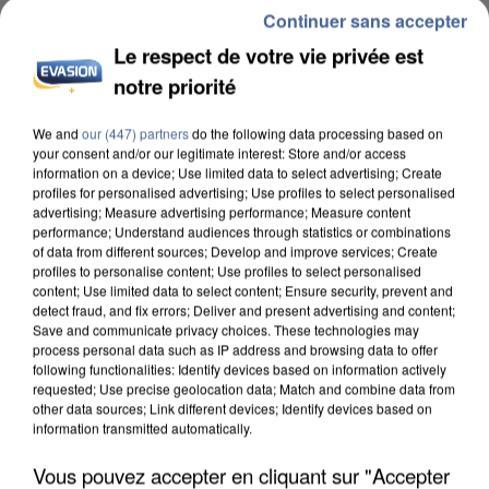
Continuer sans accepter
Le respect de votre vie privée est
notre priorité
L’UN DES FONDATEURS SUPPOSÉS DE LA DZ
We and
our (447) partners
do the following data processing based on
your consent and/or our legitimate interest: Store and/or access
MAFIA INTERPELLÉ EN ALGÉRIE
information on a device; Use limited data to select advertising; Create
profiles for personalised advertising; Use profiles to select personalised
advertising; Measure advertising performance; Measure content
performance; Understand audiences through statistics or combinations
of data from different sources; Develop and improve services; Create
profiles to personalise content; Use profiles to select personalised
content; Use limited data to select content; Ensure security, prevent and
detect fraud, and fix errors; Deliver and present advertising and content;
Save and communicate privacy choices. These technologies may
process personal data such as IP address and browsing data to offer
following functionalities: Identify devices based on information actively
requested; Use precise geolocation data; Match and combine data from
other data sources; Link different devices; Identify devices based on
information transmitted automatically.
Vous pouvez accepter en cliquant sur "Accepter