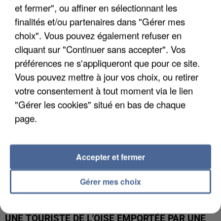
et fermer", ou affiner en sélectionnant les
finalités et/ou partenaires dans "Gérer mes
UN SECOND CADRE DE LA DZ MAFIA
choix". Vous pouvez également refuser en
INTERPELLÉ EN ALGÉRIE
cliquant sur "Continuer sans accepter". Vos
préférences ne s'appliqueront que pour ce site.
Vous pouvez mettre à jour vos choix, ou retirer
votre consentement à tout moment via le lien
"Gérer les cookies" situé en bas de chaque
page.
Accepter et fermer
Gérer mes choix
UNE TOURISTE DE L’OISE EMPORTÉE PAR UNE