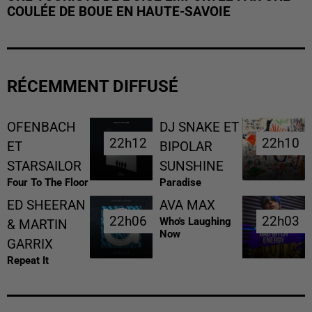
COULÉE DE BOUE EN HAUTE-SAVOIE
RÉCEMMENT DIFFUSÉ
OFENBACH
DJ SNAKE ET
22h12
22h12
22h10
22h10
ET
BIPOLAR
STARSAILOR
SUNSHINE
Four To The Floor
Paradise
ED SHEERAN
AVA MAX
22h06
22h06
22h03
22h03
Who's Laughing
& MARTIN
Now
GARRIX
Repeat It