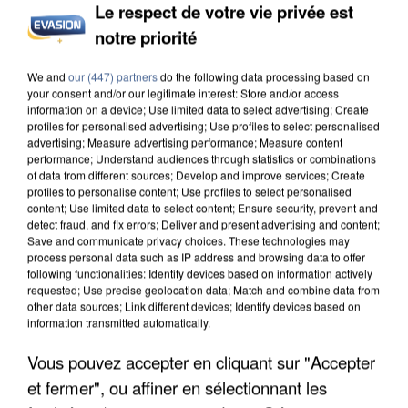
Le respect de votre vie privée est
notre priorité
L’UN DES FONDATEURS SUPPOSÉS DE LA DZ
MAFIA INTERPELLÉ EN ALGÉRIE
We and
our (447) partners
do the following data processing based on
your consent and/or our legitimate interest: Store and/or access
information on a device; Use limited data to select advertising; Create
profiles for personalised advertising; Use profiles to select personalised
advertising; Measure advertising performance; Measure content
performance; Understand audiences through statistics or combinations
of data from different sources; Develop and improve services; Create
profiles to personalise content; Use profiles to select personalised
content; Use limited data to select content; Ensure security, prevent and
detect fraud, and fix errors; Deliver and present advertising and content;
Save and communicate privacy choices. These technologies may
process personal data such as IP address and browsing data to offer
following functionalities: Identify devices based on information actively
requested; Use precise geolocation data; Match and combine data from
other data sources; Link different devices; Identify devices based on
information transmitted automatically.
Vous pouvez accepter en cliquant sur "Accepter
et fermer", ou affiner en sélectionnant les
UN SECOND CADRE DE LA DZ MAFIA