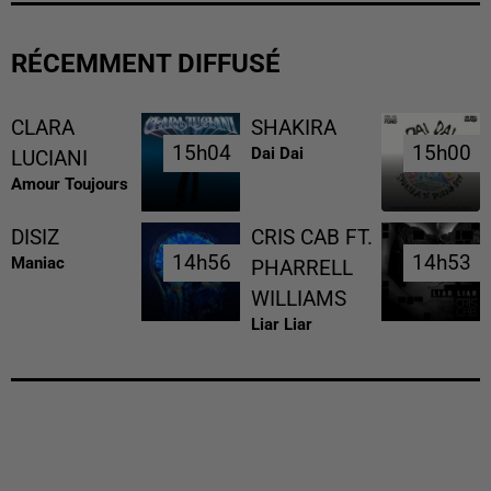
RÉCEMMENT DIFFUSÉ
CLARA
SHAKIRA
15h04
15h04
15h00
15h00
Dai Dai
LUCIANI
Amour Toujours
DISIZ
CRIS CAB FT.
14h56
14h56
14h53
14h53
Maniac
PHARRELL
WILLIAMS
Liar Liar