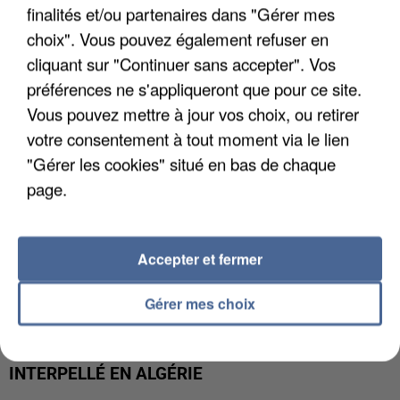
L’UN DES FONDATEURS SUPPOSÉS DE LA DZ
finalités et/ou partenaires dans "Gérer mes
MAFIA INTERPELLÉ EN ALGÉRIE
choix". Vous pouvez également refuser en
cliquant sur "Continuer sans accepter". Vos
préférences ne s'appliqueront que pour ce site.
Vous pouvez mettre à jour vos choix, ou retirer
votre consentement à tout moment via le lien
"Gérer les cookies" situé en bas de chaque
page.
Accepter et fermer
Gérer mes choix
UN SECOND CADRE DE LA DZ MAFIA
INTERPELLÉ EN ALGÉRIE