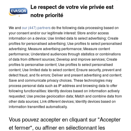
Le respect de votre vie privée est
notre priorité
APRÈS TOUTES CES CANICULES, LES REFUGES
We and
our (447) partners
do the following data processing based on
DE FAUNE SAUVAGE SONT...
your consent and/or our legitimate interest: Store and/or access
information on a device; Use limited data to select advertising; Create
profiles for personalised advertising; Use profiles to select personalised
advertising; Measure advertising performance; Measure content
performance; Understand audiences through statistics or combinations
of data from different sources; Develop and improve services; Create
profiles to personalise content; Use profiles to select personalised
content; Use limited data to select content; Ensure security, prevent and
detect fraud, and fix errors; Deliver and present advertising and content;
Save and communicate privacy choices. These technologies may
process personal data such as IP address and browsing data to offer
following functionalities: Identify devices based on information actively
requested; Use precise geolocation data; Match and combine data from
other data sources; Link different devices; Identify devices based on
information transmitted automatically.
Vous pouvez accepter en cliquant sur "Accepter
et fermer", ou affiner en sélectionnant les