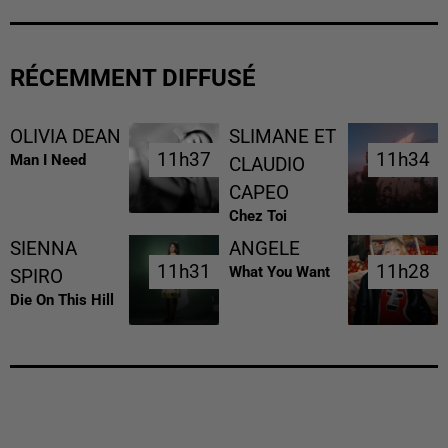
RÉCEMMENT DIFFUSÉ
OLIVIA DEAN
SLIMANE ET
11h37
11h37
11h34
11h34
Man I Need
CLAUDIO
CAPEO
Chez Toi
SIENNA
ANGELE
11h31
11h31
11h28
11h28
What You Want
SPIRO
Die On This Hill