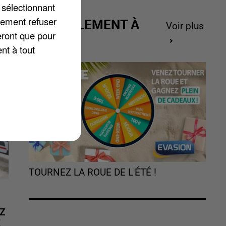
 sélectionnant
lement refuser
s
ACTUELLEMENT À
Voir plus
eront que pour
GAGNER
nt à tout
TOURNEZ LA ROUE DE L'ÉTÉ !
Z
É