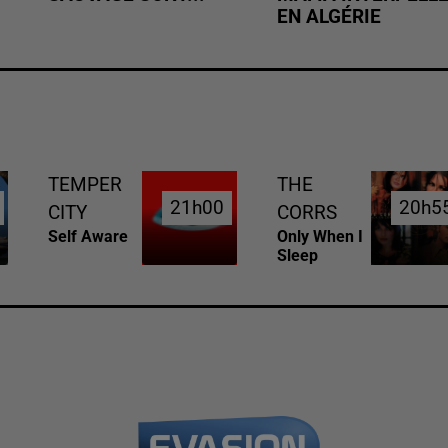
EN ALGÉRIE
TEMPER
THE
21h00
21h00
20h5
20h5
CITY
CORRS
Self Aware
Only When I
Sleep