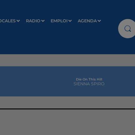
OCALES
RADIO
EMPLOI
AGENDA
Die On This Hill
SIENNA SPIRO