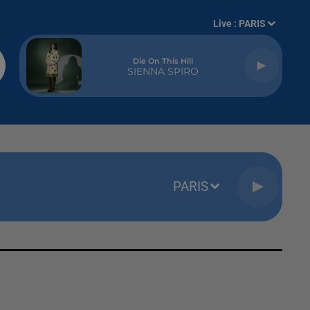
Live :
PARIS
Die On This Hill
SIENNA SPIRO
PARIS