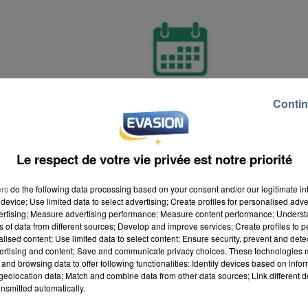
Contin
Le respect de votre vie privée est notre priorité
ers
do the following data processing based on your consent and/or our legitimate int
device; Use limited data to select advertising; Create profiles for personalised adver
vertising; Measure advertising performance; Measure content performance; Unders
ns of data from different sources; Develop and improve services; Create profiles to 
alised content; Use limited data to select content; Ensure security, prevent and detect
ertising and content; Save and communicate privacy choices. These technologies
and browsing data to offer following functionalities: Identify devices based on infor
eolocation data; Match and combine data from other data sources; Link different de
nsmitted automatically.
la Communauté urbaine Grand Paris Seine & Oise est