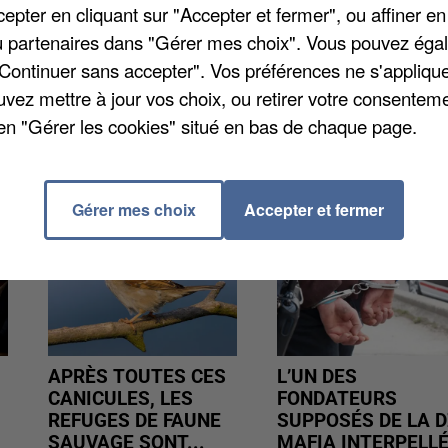
pter en cliquant sur "Accepter et fermer", ou affiner en
amedi, de 9h à 13h. Des nocturnes sont prévues
/ou partenaires dans "Gérer mes choix". Vous pouvez éga
prochain de 18h à 21h. Pour y participer, rendez-vou
"Continuer sans accepter". Vos préférences ne s'appliqu
uvez mettre à jour vos choix, ou retirer votre consenteme
en "Gérer les cookies" situé en bas de chaque page.
Gérer mes choix
Accepter et fermer
APRÈS TOUTES CES
L’UN DES
CANICULES, LES
FONDATEURS
REFUGES DE FAUNE
SUPPOSÉS DE LA D
SAUVAGE SONT...
MAFIA INTERPELL