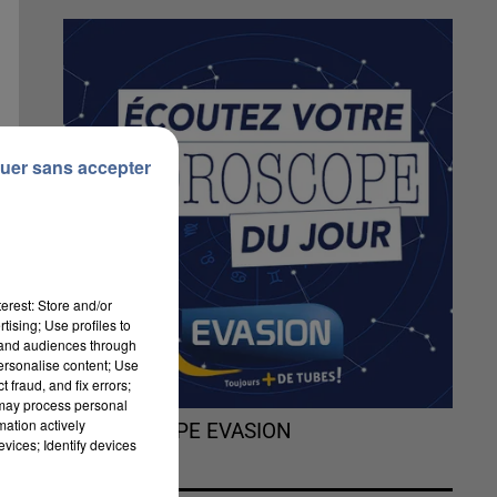
uer sans accepter
erest: Store and/or
tising; Use profiles to
tand audiences through
personalise content; Use
 fraud, and fix errors;
 may process personal
mation actively
L'HOROSCOPE EVASION
vices; Identify devices