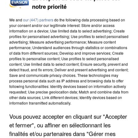
notre priorité
INCENDIES : L’ÎLE-DE-FRANCE LANCE UN ÉLAN
DE SOLIDARITÉ AVEC LES...
We and
our (447) partners
do the following data processing based on
your consent and/or our legitimate interest: Store and/or access
information on a device; Use limited data to select advertising; Create
profiles for personalised advertising; Use profiles to select personalised
advertising; Measure advertising performance; Measure content
performance; Understand audiences through statistics or combinations
of data from different sources; Develop and improve services; Create
profiles to personalise content; Use profiles to select personalised
content; Use limited data to select content; Ensure security, prevent and
detect fraud, and fix errors; Deliver and present advertising and content;
Save and communicate privacy choices. These technologies may
process personal data such as IP address and browsing data to offer
following functionalities: Identify devices based on information actively
requested; Use precise geolocation data; Match and combine data from
other data sources; Link different devices; Identify devices based on
information transmitted automatically.
Vous pouvez accepter en cliquant sur "Accepter
et fermer", ou affiner en sélectionnant les
APRÈS TOUTES CES CANICULES, LES REFUGES
finalités et/ou partenaires dans "Gérer mes
DE FAUNE SAUVAGE SONT...