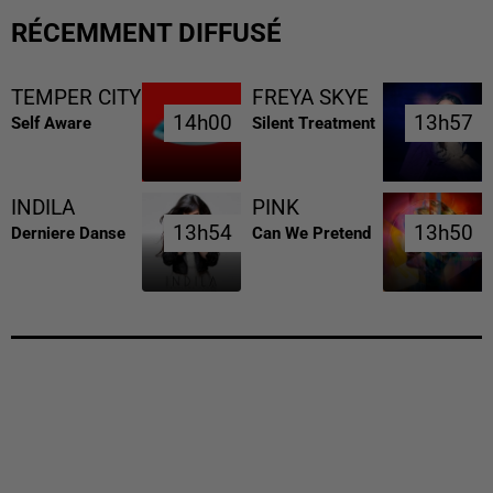
RÉCEMMENT DIFFUSÉ
TEMPER CITY
FREYA SKYE
14h00
14h00
13h57
13h57
Self Aware
Silent Treatment
INDILA
PINK
13h54
13h54
13h50
13h50
Derniere Danse
Can We Pretend