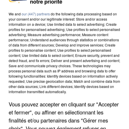
notre priorité
DE SOLIDARITÉ AVEC LES...
We and
our (447) partners
do the following data processing based on
your consent and/or our legitimate interest: Store and/or access
information on a device; Use limited data to select advertising; Create
profiles for personalised advertising; Use profiles to select personalised
advertising; Measure advertising performance; Measure content
performance; Understand audiences through statistics or combinations
of data from different sources; Develop and improve services; Create
profiles to personalise content; Use profiles to select personalised
content; Use limited data to select content; Ensure security, prevent and
detect fraud, and fix errors; Deliver and present advertising and content;
Save and communicate privacy choices. These technologies may
process personal data such as IP address and browsing data to offer
following functionalities: Identify devices based on information actively
requested; Use precise geolocation data; Match and combine data from
other data sources; Link different devices; Identify devices based on
information transmitted automatically.
Vous pouvez accepter en cliquant sur "Accepter
APRÈS TOUTES CES CANICULES, LES REFUGES
et fermer", ou affiner en sélectionnant les
DE FAUNE SAUVAGE SONT...
finalités et/ou partenaires dans "Gérer mes
choix". Vous pouvez également refuser en