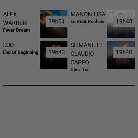
ALEX
MANON LISA
19h51
19h51
19h48
19h48
Le Petit Pecheur
WARREN
Fever Dream
DJO
SLIMANE ET
19h43
19h43
19h40
19h40
End Of Beginning
CLAUDIO
CAPEO
Chez Toi