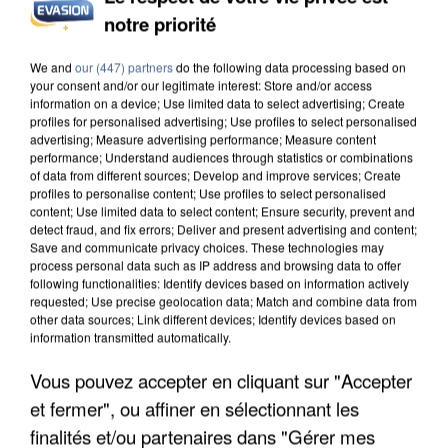
INCENDIES : L’ÎLE-DE-FRANCE LANCE UN ÉLAN
notre priorité
DE SOLIDARITÉ AVEC LES...
We and
our (447) partners
do the following data processing based on
your consent and/or our legitimate interest: Store and/or access
information on a device; Use limited data to select advertising; Create
profiles for personalised advertising; Use profiles to select personalised
advertising; Measure advertising performance; Measure content
performance; Understand audiences through statistics or combinations
of data from different sources; Develop and improve services; Create
profiles to personalise content; Use profiles to select personalised
content; Use limited data to select content; Ensure security, prevent and
detect fraud, and fix errors; Deliver and present advertising and content;
Save and communicate privacy choices. These technologies may
process personal data such as IP address and browsing data to offer
following functionalities: Identify devices based on information actively
requested; Use precise geolocation data; Match and combine data from
other data sources; Link different devices; Identify devices based on
information transmitted automatically.
Vous pouvez accepter en cliquant sur "Accepter
APRÈS TOUTES CES CANICULES, LES REFUGES
et fermer", ou affiner en sélectionnant les
DE FAUNE SAUVAGE SONT...
finalités et/ou partenaires dans "Gérer mes