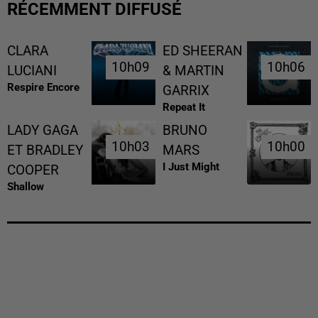
RÉCEMMENT DIFFUSÉ
CLARA
ED SHEERAN
10h09
10h09
10h06
10h06
LUCIANI
& MARTIN
Respire Encore
GARRIX
Repeat It
LADY GAGA
BRUNO
10h03
10h03
10h00
10h00
ET BRADLEY
MARS
I Just Might
COOPER
Shallow