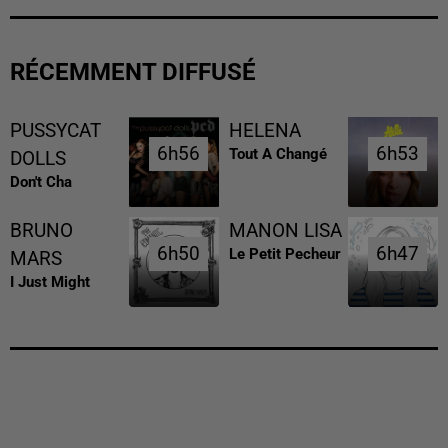
RÉCEMMENT DIFFUSÉ
PUSSYCAT
HELENA
6h56
6h56
6h53
6h53
Tout A Changé
DOLLS
Don't Cha
BRUNO
MANON LISA
6h50
6h50
6h47
6h47
Le Petit Pecheur
MARS
I Just Might