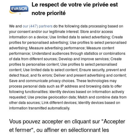
Le respect de votre vie privée est
notre priorité
APRÈS TOUTES CES CANICULES, LES REFUGES
We and
our (447) partners
do the following data processing based on
DE FAUNE SAUVAGE SONT...
your consent and/or our legitimate interest: Store and/or access
information on a device; Use limited data to select advertising; Create
profiles for personalised advertising; Use profiles to select personalised
advertising; Measure advertising performance; Measure content
performance; Understand audiences through statistics or combinations
of data from different sources; Develop and improve services; Create
profiles to personalise content; Use profiles to select personalised
content; Use limited data to select content; Ensure security, prevent and
detect fraud, and fix errors; Deliver and present advertising and content;
Save and communicate privacy choices. These technologies may
process personal data such as IP address and browsing data to offer
following functionalities: Identify devices based on information actively
requested; Use precise geolocation data; Match and combine data from
other data sources; Link different devices; Identify devices based on
information transmitted automatically.
Vous pouvez accepter en cliquant sur "Accepter
et fermer", ou affiner en sélectionnant les