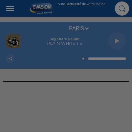
Toute l'actualité de votre région
PARIS
Hey There Delilah
PLAIN WHITE T'S