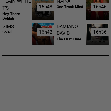
PLAIN WHITE
NAIKA
16h48
16h48
16h45
16h45
One Track Mind
T'S
Hey There
Delilah
GIMS
DAMIANO
16h42
16h42
16h36
16h36
Soleil
DAVID
The First Time