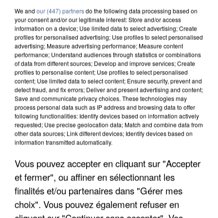
We and
our (447) partners
do the following data processing based on
your consent and/or our legitimate interest: Store and/or access
information on a device; Use limited data to select advertising; Create
profiles for personalised advertising; Use profiles to select personalised
advertising; Measure advertising performance; Measure content
performance; Understand audiences through statistics or combinations
of data from different sources; Develop and improve services; Create
profiles to personalise content; Use profiles to select personalised
content; Use limited data to select content; Ensure security, prevent and
detect fraud, and fix errors; Deliver and present advertising and content;
Save and communicate privacy choices. These technologies may
process personal data such as IP address and browsing data to offer
following functionalities: Identify devices based on information actively
requested; Use precise geolocation data; Match and combine data from
other data sources; Link different devices; Identify devices based on
information transmitted automatically.
UNE TOURISTE DE L’OISE EMPORTÉE PAR UNE
Vous pouvez accepter en cliquant sur "Accepter
COULÉE DE BOUE EN HAUTE-SAVOIE
et fermer", ou affiner en sélectionnant les
finalités et/ou partenaires dans "Gérer mes
choix". Vous pouvez également refuser en
cliquant sur "Continuer sans accepter". Vos