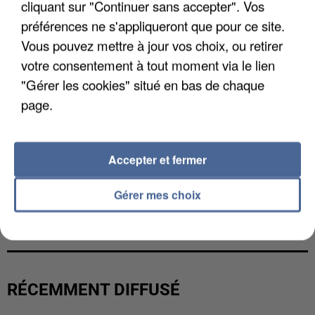
cliquant sur "Continuer sans accepter". Vos
préférences ne s'appliqueront que pour ce site.
Vous pouvez mettre à jour vos choix, ou retirer
votre consentement à tout moment via le lien
"Gérer les cookies" situé en bas de chaque
page.
Accepter et fermer
Gérer mes choix
UNE TOURISTE DE L’OISE EMPORTÉE PAR UNE
COULÉE DE BOUE EN HAUTE-SAVOIE
RÉCEMMENT DIFFUSÉ