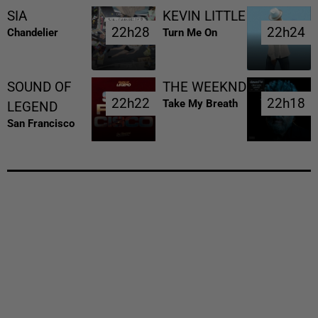
SIA
KEVIN LITTLE
22h28
22h28
22h24
22h24
Chandelier
Turn Me On
SOUND OF
THE WEEKND
22h22
22h22
22h18
22h18
Take My Breath
LEGEND
San Francisco