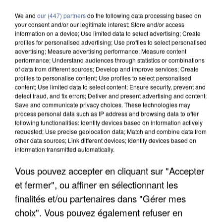
We and
our (447) partners
do the following data processing based on
your consent and/or our legitimate interest: Store and/or access
information on a device; Use limited data to select advertising; Create
profiles for personalised advertising; Use profiles to select personalised
advertising; Measure advertising performance; Measure content
performance; Understand audiences through statistics or combinations
of data from different sources; Develop and improve services; Create
profiles to personalise content; Use profiles to select personalised
content; Use limited data to select content; Ensure security, prevent and
detect fraud, and fix errors; Deliver and present advertising and content;
Save and communicate privacy choices. These technologies may
process personal data such as IP address and browsing data to offer
following functionalities: Identify devices based on information actively
requested; Use precise geolocation data; Match and combine data from
other data sources; Link different devices; Identify devices based on
information transmitted automatically.
Vous pouvez accepter en cliquant sur "Accepter
UN SECOND CADRE DE LA DZ MAFIA
INTERPELLÉ EN ALGÉRIE
et fermer", ou affiner en sélectionnant les
finalités et/ou partenaires dans "Gérer mes
choix". Vous pouvez également refuser en