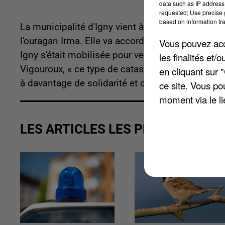
data such as IP address 
requested; Use precise g
based on information tra
La municipalité d'Igny vient à son tour de déblo
l'ouragan Irma. Elle va accorder à la Fondation
Vous pouvez acce
Igny s'était mobilisée pour venir en aide aux vic
les finalités et
Vigouroux, « ce type de catastrophe et la détr
en cliquant sur 
à davantage de solidarité et de bienveillance ».
ce site. Vous po
moment via le li
LES ARTICLES LES PLUS VUS