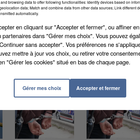
and browsing data to offer following functionalities: Identify devices based on infor
eolocation data; Match and combine data from other data sources; Link different de
nsmitted automatically.
quer un fonds d'urgence en faveur des sinistrés de
 de France une enveloppe de 2.000 euros. En 2015 déj
pter en cliquant sur "Accepter et fermer", ou affiner en
times du séisme d'Haïti. Pour le maire, Francisque
/ou partenaires dans "Gérer mes choix". Vous pouvez éga
esse des populations concernées doivent nous emmen
"Continuer sans accepter". Vos préférences ne s'appliqu
uvez mettre à jour vos choix, ou retirer votre consenteme
en "Gérer les cookies" situé en bas de chaque page.
Gérer mes choix
Accepter et fermer