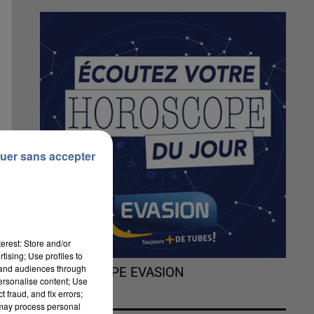
uer sans accepter
erest: Store and/or
tising; Use profiles to
tand audiences through
L'HOROSCOPE EVASION
personalise content; Use
 fraud, and fix errors;
 may process personal