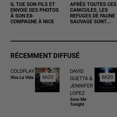
IL TUE SON FILS ET
APRÈS TOUTES CES
ENVOIE DES PHOTOS
CANICULES, LES
À SON EX-
REFUGES DE FAUNE
COMPAGNE À NICE
SAUVAGE SONT...
RÉCEMMENT DIFFUSÉ
COLDPLAY
DAVID
6h23
6h23
6h20
6h20
Viva La Vida
GUETTA &
JENNIFER
LOPEZ
Save Me
Tonight