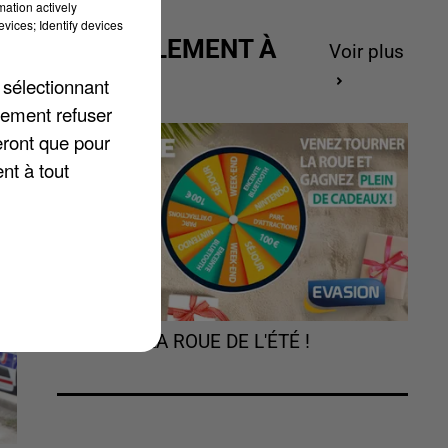
mation actively
vices; Identify devices
ACTUELLEMENT À
Voir plus
GAGNER
à,
 sélectionnant
lement refuser
er
eront que pour
nt à tout
TOURNEZ LA ROUE DE L'ÉTÉ !