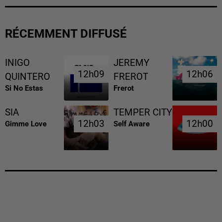
RÉCEMMENT DIFFUSÉ
INIGO
JEREMY
12h09
12h09
12h06
12h06
QUINTERO
FREROT
Si No Estas
Frerot
SIA
TEMPER CITY
12h03
12h03
12h00
12h00
Gimme Love
Self Aware