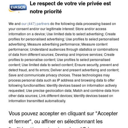
Le respect de votre vie privée est
notre priorité
L’UN DES FONDATEURS SUPPOSÉS DE LA DZ
We and
our (447) partners
do the following data processing based on
MAFIA INTERPELLÉ EN ALGÉRIE
your consent and/or our legitimate interest: Store and/or access
information on a device; Use limited data to select advertising; Create
profiles for personalised advertising; Use profiles to select personalised
advertising; Measure advertising performance; Measure content
performance; Understand audiences through statistics or combinations
of data from different sources; Develop and improve services; Create
profiles to personalise content; Use profiles to select personalised
content; Use limited data to select content; Ensure security, prevent and
detect fraud, and fix errors; Deliver and present advertising and content;
Save and communicate privacy choices. These technologies may
process personal data such as IP address and browsing data to offer
following functionalities: Identify devices based on information actively
requested; Use precise geolocation data; Match and combine data from
other data sources; Link different devices; Identify devices based on
information transmitted automatically.
Vous pouvez accepter en cliquant sur "Accepter
et fermer", ou affiner en sélectionnant les