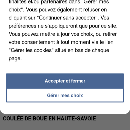
finalités et/ou partenaires dans "Gérer mes
UN SECOND CADRE DE LA DZ MAFIA
INTERPELLÉ EN ALGÉRIE
choix". Vous pouvez également refuser en
cliquant sur "Continuer sans accepter". Vos
préférences ne s'appliqueront que pour ce site.
Vous pouvez mettre à jour vos choix, ou retirer
votre consentement à tout moment via le lien
"Gérer les cookies" situé en bas de chaque
page.
Accepter et fermer
Gérer mes choix
UNE TOURISTE DE L’OISE EMPORTÉE PAR UNE
COULÉE DE BOUE EN HAUTE-SAVOIE