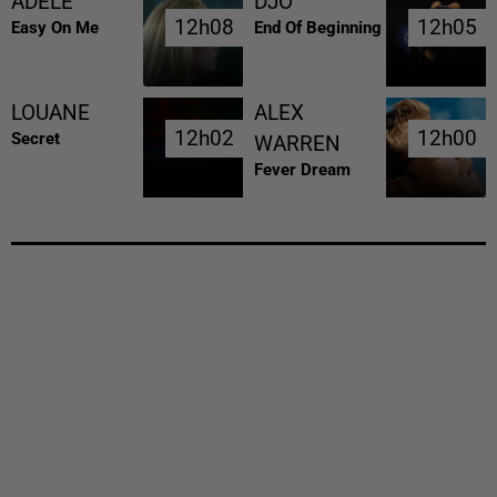
ADELE
DJO
12h08
12h08
12h05
12h05
Easy On Me
End Of Beginning
LOUANE
ALEX
12h02
12h02
12h00
12h00
Secret
WARREN
Fever Dream