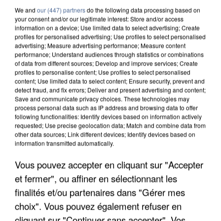
We and
our (447) partners
do the following data processing based on
your consent and/or our legitimate interest: Store and/or access
information on a device; Use limited data to select advertising; Create
profiles for personalised advertising; Use profiles to select personalised
advertising; Measure advertising performance; Measure content
performance; Understand audiences through statistics or combinations
of data from different sources; Develop and improve services; Create
profiles to personalise content; Use profiles to select personalised
content; Use limited data to select content; Ensure security, prevent and
detect fraud, and fix errors; Deliver and present advertising and content;
Save and communicate privacy choices. These technologies may
process personal data such as IP address and browsing data to offer
following functionalities: Identify devices based on information actively
requested; Use precise geolocation data; Match and combine data from
other data sources; Link different devices; Identify devices based on
information transmitted automatically.
LES DONNÉES DE 300 000 CLIENTS DÉROBÉES À
Vous pouvez accepter en cliquant sur "Accepter
INTERMARCHÉ APRÈS UNE...
et fermer", ou affiner en sélectionnant les
finalités et/ou partenaires dans "Gérer mes
choix". Vous pouvez également refuser en
cliquant sur "Continuer sans accepter". Vos