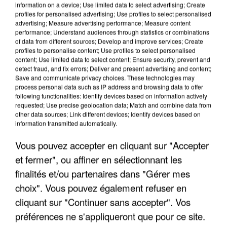
information on a device; Use limited data to select advertising; Create
profiles for personalised advertising; Use profiles to select personalised
advertising; Measure advertising performance; Measure content
performance; Understand audiences through statistics or combinations
of data from different sources; Develop and improve services; Create
profiles to personalise content; Use profiles to select personalised
content; Use limited data to select content; Ensure security, prevent and
detect fraud, and fix errors; Deliver and present advertising and content;
Save and communicate privacy choices. These technologies may
process personal data such as IP address and browsing data to offer
following functionalities: Identify devices based on information actively
requested; Use precise geolocation data; Match and combine data from
other data sources; Link different devices; Identify devices based on
information transmitted automatically.
Vous pouvez accepter en cliquant sur "Accepter
INCENDIES : L’ÎLE-DE-FRANCE LANCE UN ÉLAN
et fermer", ou affiner en sélectionnant les
DE SOLIDARITÉ AVEC LES...
finalités et/ou partenaires dans "Gérer mes
choix". Vous pouvez également refuser en
cliquant sur "Continuer sans accepter". Vos
préférences ne s'appliqueront que pour ce site.