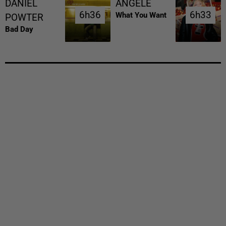
DANIEL
ANGELE
6h36
6h36
6h33
6h33
What You Want
POWTER
Bad Day