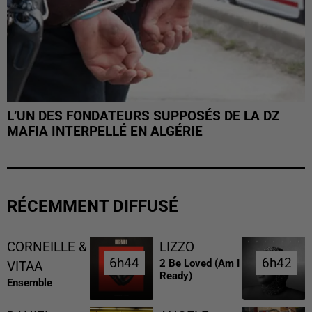
L’UN DES FONDATEURS SUPPOSÉS DE LA DZ
MAFIA INTERPELLÉ EN ALGÉRIE
RÉCEMMENT DIFFUSÉ
CORNEILLE &
LIZZO
6h44
6h44
6h42
6h42
2 Be Loved (am I
VITAA
Ready)
Ensemble