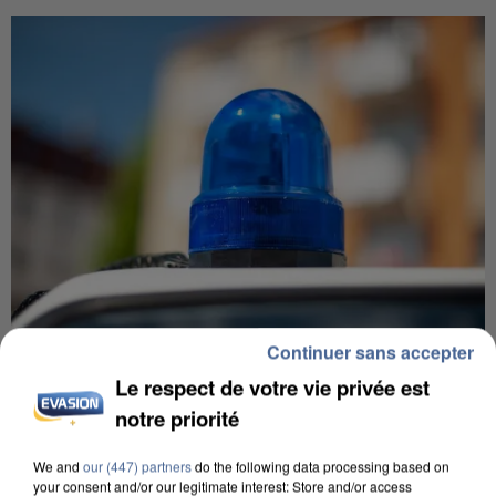
Continuer sans accepter
Le respect de votre vie privée est
IL TUE SON FILS ET ENVOIE DES PHOTOS À SON
notre priorité
EX-COMPAGNE À NICE
We and
our (447) partners
do the following data processing based on
your consent and/or our legitimate interest: Store and/or access