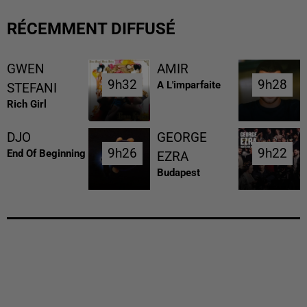
RÉCEMMENT DIFFUSÉ
GWEN
AMIR
9h32
9h32
9h28
9h28
A L'imparfaite
STEFANI
Rich Girl
DJO
GEORGE
9h26
9h26
9h22
9h22
End Of Beginning
EZRA
Budapest