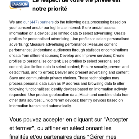
notre priorité
APRÈS TOUTES CES CANICULES, LES REFUGES
DE FAUNE SAUVAGE SONT...
We and
our (447) partners
do the following data processing based on
your consent and/or our legitimate interest: Store and/or access
information on a device; Use limited data to select advertising; Create
profiles for personalised advertising; Use profiles to select personalised
advertising; Measure advertising performance; Measure content
performance; Understand audiences through statistics or combinations
of data from different sources; Develop and improve services; Create
profiles to personalise content; Use profiles to select personalised
content; Use limited data to select content; Ensure security, prevent and
detect fraud, and fix errors; Deliver and present advertising and content;
Save and communicate privacy choices. These technologies may
process personal data such as IP address and browsing data to offer
following functionalities: Identify devices based on information actively
requested; Use precise geolocation data; Match and combine data from
other data sources; Link different devices; Identify devices based on
information transmitted automatically.
Vous pouvez accepter en cliquant sur "Accepter
et fermer", ou affiner en sélectionnant les
L’UN DES FONDATEURS SUPPOSÉS DE LA DZ
finalités et/ou partenaires dans "Gérer mes
MAFIA INTERPELLÉ EN ALGÉRIE