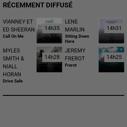
RÉCEMMENT DIFFUSÉ
VIANNEY ET
LENE
14h35
14h35
14h31
14h31
ED SHEERAN
MARLIN
Call On Me
Sitting Down
Here
MYLES
JEREMY
14h28
14h28
14h25
14h25
SMITH &
FREROT
Frerot
NIALL
HORAN
Drive Safe