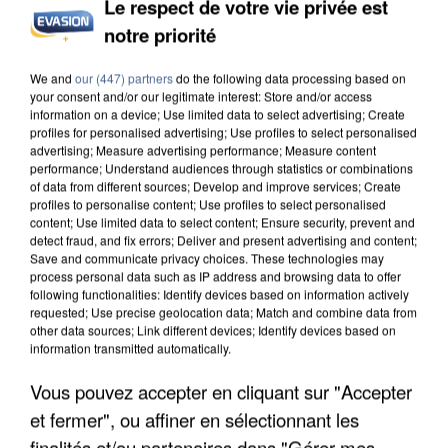
Le respect de votre vie privée est
INCENDIES : L’ÎLE-DE-FRANCE LANCE UN ÉLAN
notre priorité
DE SOLIDARITÉ AVEC LES...
We and
our (447) partners
do the following data processing based on
your consent and/or our legitimate interest: Store and/or access
information on a device; Use limited data to select advertising; Create
profiles for personalised advertising; Use profiles to select personalised
advertising; Measure advertising performance; Measure content
performance; Understand audiences through statistics or combinations
of data from different sources; Develop and improve services; Create
profiles to personalise content; Use profiles to select personalised
content; Use limited data to select content; Ensure security, prevent and
detect fraud, and fix errors; Deliver and present advertising and content;
Save and communicate privacy choices. These technologies may
process personal data such as IP address and browsing data to offer
following functionalities: Identify devices based on information actively
requested; Use precise geolocation data; Match and combine data from
other data sources; Link different devices; Identify devices based on
information transmitted automatically.
Vous pouvez accepter en cliquant sur "Accepter
APRÈS TOUTES CES CANICULES, LES REFUGES
et fermer", ou affiner en sélectionnant les
DE FAUNE SAUVAGE SONT...
finalités et/ou partenaires dans "Gérer mes