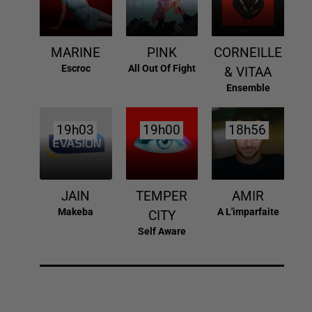
MARINE
PINK
CORNEILLE
Escroc
All Out Of Fight
& VITAA
Ensemble
19h03
19h03
19h00
19h00
18h56
18h56
JAIN
TEMPER
AMIR
Makeba
A L'imparfaite
CITY
Self Aware