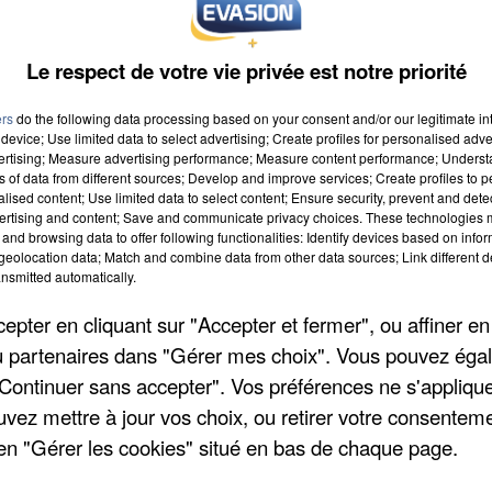
Le respect de votre vie privée est notre priorité
ers
do the following data processing based on your consent and/or our legitimate int
device; Use limited data to select advertising; Create profiles for personalised adver
vertising; Measure advertising performance; Measure content performance; Unders
ns of data from different sources; Develop and improve services; Create profiles to 
016 à 9h00
alised content; Use limited data to select content; Ensure security, prevent and detect
ertising and content; Save and communicate privacy choices. These technologies
016 à 19h59
and browsing data to offer following functionalities: Identify devices based on infor
eolocation data; Match and combine data from other data sources; Link different de
nsmitted automatically.
pter en cliquant sur "Accepter et fermer", ou affiner en
ARIE LES LYS, 824 Avenue du LYS. LA CARTIONNERIE
/ou partenaires dans "Gérer mes choix". Vous pouvez éga
S LYS
"Continuer sans accepter". Vos préférences ne s'appliqu
uvez mettre à jour vos choix, ou retirer votre consenteme
en "Gérer les cookies" situé en bas de chaque page.