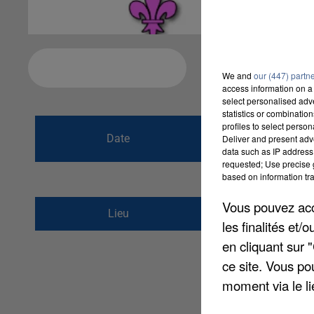
Ajouter à votre calendrier
We and
our (447) partn
access information on a 
select personalised ad
statistics or combinatio
du
1er octobre 2
profiles to select person
Date
Deliver and present adv
au
1er octobre 2
data such as IP address 
requested; Use precise g
based on information tra
Vous pouvez acce
PATINOIRE DE DAMM
Lieu
les finalités et
77190
DAMMARIE LE
en cliquant sur 
ce site. Vous po
moment via le li