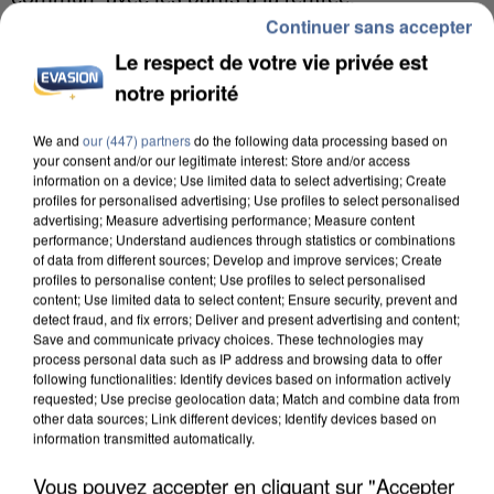
Continuer sans accepter
Le respect de votre vie privée est
notre priorité
We and
our (447) partners
do the following data processing based on
your consent and/or our legitimate interest: Store and/or access
information on a device; Use limited data to select advertising; Create
profiles for personalised advertising; Use profiles to select personalised
advertising; Measure advertising performance; Measure content
performance; Understand audiences through statistics or combinations
of data from different sources; Develop and improve services; Create
profiles to personalise content; Use profiles to select personalised
content; Use limited data to select content; Ensure security, prevent and
detect fraud, and fix errors; Deliver and present advertising and content;
Save and communicate privacy choices. These technologies may
process personal data such as IP address and browsing data to offer
following functionalities: Identify devices based on information actively
6 août 2026
requested; Use precise geolocation data; Match and combine data from
other data sources; Link different devices; Identify devices based on
Une touriste de l’Oise emportée par une coulée de
information transmitted automatically.
boue en Haute-Savoie
Son corps a été retrouvé à cinq kilomètres de là.
Vous pouvez accepter en cliquant sur "Accepter