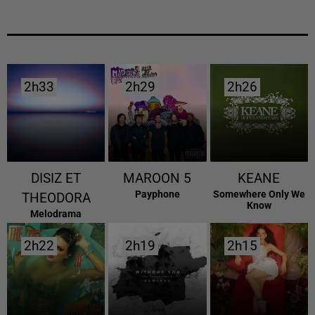
2h33
2h33
2h29
2h29
2h26
2h26
DISIZ ET
MAROON 5
KEANE
Payphone
Somewhere Only We
THEODORA
Know
Melodrama
2h22
2h22
2h19
2h19
2h15
2h15