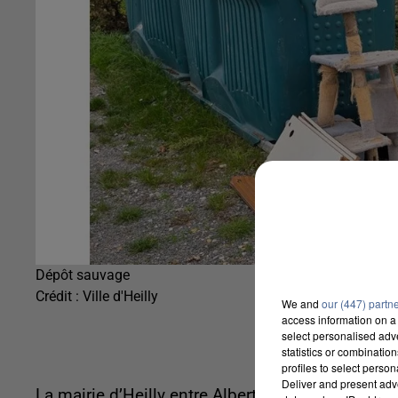
Dépôt sauvage
Crédit :
Ville d'Heilly
We and
our (447) partn
access information on a 
select personalised ad
statistics or combinatio
profiles to select person
Deliver and present adv
La mairie d’Heilly entre Albert et Amiens dema