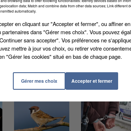
and browsing data to offer following functionalities: Identify devices based on infor
eolocation data; Match and combine data from other data sources; Link different de
e le maire affirme que la personne a une semaine
nsmitted automatically.
ser gratuitement quelques kilomètres plus loin dans u
pter en cliquant sur "Accepter et fermer", ou affiner en
 Il rappelle également que le dépôt sauvage est
/ou partenaires dans "Gérer mes choix". Vous pouvez éga
nt aller jusqu'à 1500 euros.
"Continuer sans accepter". Vos préférences ne s'appliqu
uvez mettre à jour vos choix, ou retirer votre consenteme
en "Gérer les cookies" situé en bas de chaque page.
Gérer mes choix
Accepter et fermer