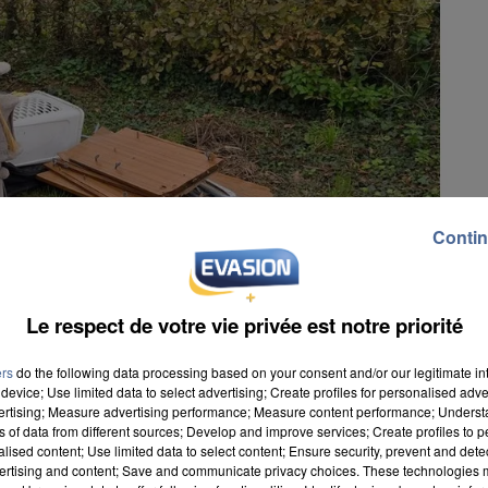
Contin
Le respect de votre vie privée est notre priorité
ers
do the following data processing based on your consent and/or our legitimate int
device; Use limited data to select advertising; Create profiles for personalised adver
vertising; Measure advertising performance; Measure content performance; Unders
ns of data from different sources; Develop and improve services; Create profiles to 
alised content; Use limited data to select content; Ensure security, prevent and detect
ertising and content; Save and communicate privacy choices. These technologies
nde à un responsable de dépôt sauvage de venir