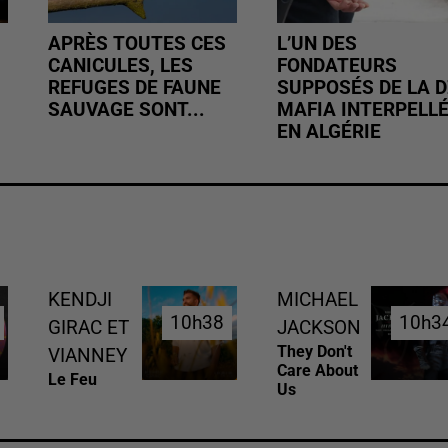
APRÈS TOUTES CES
L’UN DES
CANICULES, LES
FONDATEURS
REFUGES DE FAUNE
SUPPOSÉS DE LA D
SAUVAGE SONT...
MAFIA INTERPELL
EN ALGÉRIE
KENDJI
MICHAEL
10h38
10h38
10h3
10h3
GIRAC ET
JACKSON
They Don't
VIANNEY
Care About
Le Feu
Us