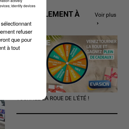
mation actively
vices; Identify devices
ACTUELLEMENT À
Voir plus
n
GAGNER
 sélectionnant
lement refuser
eront que pour
nt à tout
TOURNEZ LA ROUE DE L'ÉTÉ !