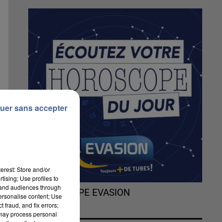
uer sans accepter
erest: Store and/or
tising; Use profiles to
tand audiences through
L'HOROSCOPE EVASION
personalise content; Use
 fraud, and fix errors;
 may process personal