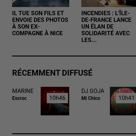
IL TUE SON FILS ET
INCENDIES : L’ÎLE-
ENVOIE DES PHOTOS
DE-FRANCE LANCE
À SON EX-
UN ÉLAN DE
COMPAGNE À NICE
SOLIDARITÉ AVEC
LES...
RÉCEMMENT DIFFUSÉ
MARINE
DJ GOJA
10h46
10h46
10h41
10h41
Escroc
Mi Chico