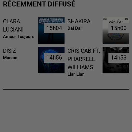
RÉCEMMENT DIFFUSÉ
CLARA
SHAKIRA
15h04
15h04
15h00
15h00
Dai Dai
LUCIANI
Amour Toujours
DISIZ
CRIS CAB FT.
14h56
14h56
14h53
14h53
Maniac
PHARRELL
WILLIAMS
Liar Liar