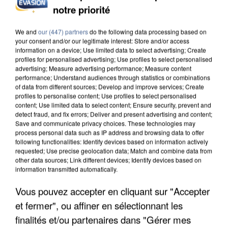
L’UN DES FONDATEURS SUPPOSÉS DE LA DZ
notre priorité
MAFIA INTERPELLÉ EN ALGÉRIE
We and
our (447) partners
do the following data processing based on
your consent and/or our legitimate interest: Store and/or access
information on a device; Use limited data to select advertising; Create
profiles for personalised advertising; Use profiles to select personalised
advertising; Measure advertising performance; Measure content
performance; Understand audiences through statistics or combinations
of data from different sources; Develop and improve services; Create
profiles to personalise content; Use profiles to select personalised
content; Use limited data to select content; Ensure security, prevent and
detect fraud, and fix errors; Deliver and present advertising and content;
Save and communicate privacy choices. These technologies may
process personal data such as IP address and browsing data to offer
following functionalities: Identify devices based on information actively
requested; Use precise geolocation data; Match and combine data from
other data sources; Link different devices; Identify devices based on
information transmitted automatically.
Vous pouvez accepter en cliquant sur "Accepter
UN SECOND CADRE DE LA DZ MAFIA
et fermer", ou affiner en sélectionnant les
INTERPELLÉ EN ALGÉRIE
finalités et/ou partenaires dans "Gérer mes