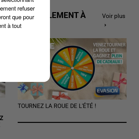
lement refuser
ACTUELLEMENT À
eront que pour
Voir plus
GAGNER
nt à tout
TOURNEZ LA ROUE DE L'ÉTÉ !
Z
É