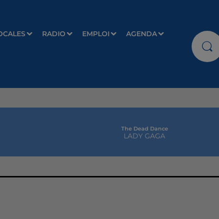
OCALES
RADIO
EMPLOI
AGENDA
The Dead Dance
LADY GAGA