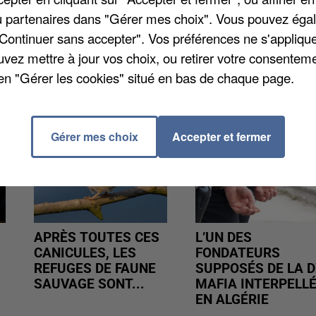
itants des Hauts-de-France qui avaient ramassé plus
/ou partenaires dans "Gérer mes choix". Vous pouvez éga
"Continuer sans accepter". Vos préférences ne s'appliqu
uvez mettre à jour vos choix, ou retirer votre consenteme
en "Gérer les cookies" situé en bas de chaque page.
Gérer mes choix
Accepter et fermer
APRÈS TOUTES CES
L’UN DES
CANICULES, LES
FONDATEURS
REFUGES DE FAUNE
SUPPOSÉS DE LA D
SAUVAGE SONT...
MAFIA INTERPELL
EN ALGÉRIE