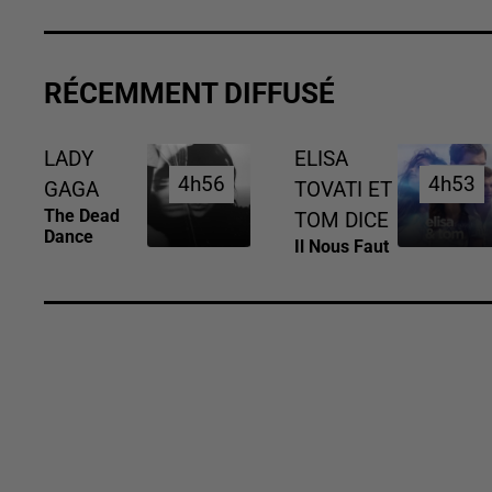
RÉCEMMENT DIFFUSÉ
LADY
ELISA
4h56
4h56
4h53
4h53
GAGA
TOVATI ET
The Dead
TOM DICE
Dance
Il Nous Faut