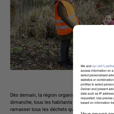
We and
our (447) partn
access information on a 
select personalised ad
statistics or combinatio
profiles to select person
Deliver and present adv
data such as IP address 
Dès demain, la région organise l'opération Haut
requested; Use precise g
dimanche, tous les habitants du territoire sont in
based on information tra
ramasser tous les déchets qu'ils croiseront sur
Vous pouvez acce