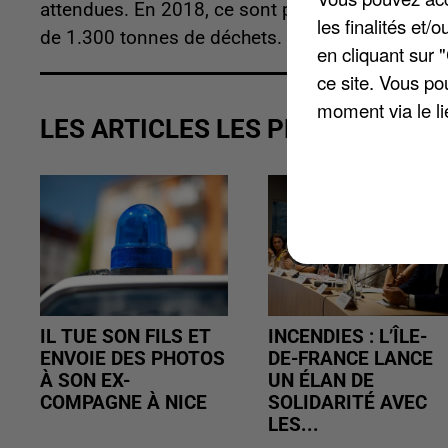
attendues. En 2018, ce sont près de 50.000 hab
les finalités et
de 1.300 tonnes de déchets.
en cliquant sur 
ce site. Vous po
moment via le li
LES ARTICLES LES PLUS VUS
IL TUE SON FILS ET
INCENDIES : L’ÎLE-
ENVOIE DES PHOTOS
DE-FRANCE LANCE
À SON EX-
UN ÉLAN DE
COMPAGNE À NICE
SOLIDARITÉ AVEC
LES...