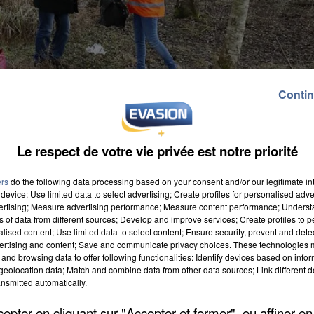
Contin
Le respect de votre vie privée est notre priorité
ers
do the following data processing based on your consent and/or our legitimate int
device; Use limited data to select advertising; Create profiles for personalised adver
vertising; Measure advertising performance; Measure content performance; Unders
ns of data from different sources; Develop and improve services; Create profiles to 
alised content; Use limited data to select content; Ensure security, prevent and detect
ertising and content; Save and communicate privacy choices. These technologies
and browsing data to offer following functionalities: Identify devices based on infor
s-de-France Propres. Les vendredi, samedi et
eolocation data; Match and combine data from other data sources; Link different de
vités à parcourir les environs de leur domicile et à
nsmitted automatically.
 leur chemin. Des milliers de bonnes âmes sont
pter en cliquant sur "Accepter et fermer", ou affiner en