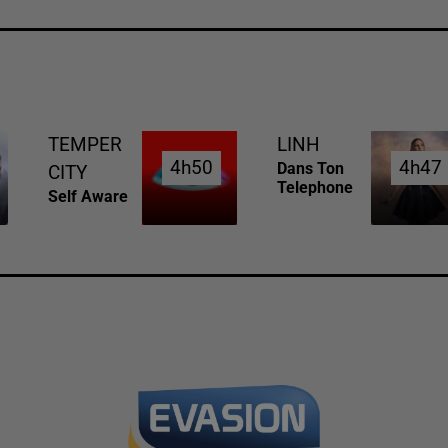
TEMPER
LINH
4h50
4h50
4h47
4h47
Dans Ton
CITY
Telephone
Self Aware