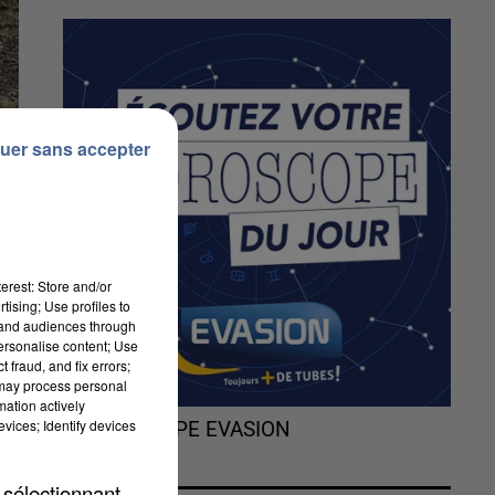
uer sans accepter
erest: Store and/or
tising; Use profiles to
tand audiences through
personalise content; Use
 fraud, and fix errors;
 may process personal
mation actively
vices; Identify devices
L'HOROSCOPE EVASION
 sélectionnant