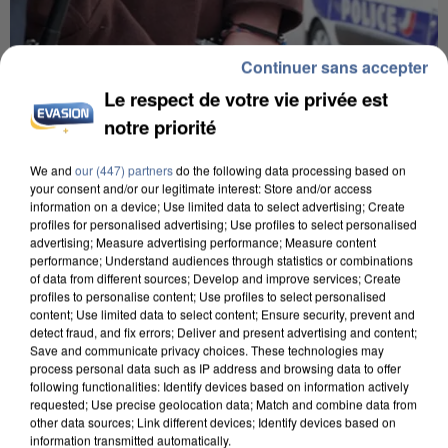
Continuer sans accepter
Le respect de votre vie privée est
notre priorité
We and
our (447) partners
do the following data processing based on
your consent and/or our legitimate interest: Store and/or access
information on a device; Use limited data to select advertising; Create
profiles for personalised advertising; Use profiles to select personalised
L’UN DES FONDATEURS SUPPOSÉS DE LA DZ
advertising; Measure advertising performance; Measure content
MAFIA INTERPELLÉ EN ALGÉRIE
performance; Understand audiences through statistics or combinations
of data from different sources; Develop and improve services; Create
profiles to personalise content; Use profiles to select personalised
content; Use limited data to select content; Ensure security, prevent and
detect fraud, and fix errors; Deliver and present advertising and content;
Save and communicate privacy choices. These technologies may
process personal data such as IP address and browsing data to offer
following functionalities: Identify devices based on information actively
requested; Use precise geolocation data; Match and combine data from
other data sources; Link different devices; Identify devices based on
information transmitted automatically.