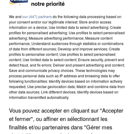
notre priorité
INCENDIES : L’ÎLE-DE-FRANCE LANCE UN ÉLAN
DE SOLIDARITÉ AVEC LES...
We and
our (447) partners
do the following data processing based on
your consent and/or our legitimate interest: Store and/or access
information on a device; Use limited data to select advertising; Create
profiles for personalised advertising; Use profiles to select personalised
advertising; Measure advertising performance; Measure content
performance; Understand audiences through statistics or combinations
of data from different sources; Develop and improve services; Create
profiles to personalise content; Use profiles to select personalised
content; Use limited data to select content; Ensure security, prevent and
detect fraud, and fix errors; Deliver and present advertising and content;
Save and communicate privacy choices. These technologies may
process personal data such as IP address and browsing data to offer
following functionalities: Identify devices based on information actively
requested; Use precise geolocation data; Match and combine data from
other data sources; Link different devices; Identify devices based on
information transmitted automatically.
Vous pouvez accepter en cliquant sur "Accepter
et fermer", ou affiner en sélectionnant les
APRÈS TOUTES CES CANICULES, LES REFUGES
DE FAUNE SAUVAGE SONT...
finalités et/ou partenaires dans "Gérer mes