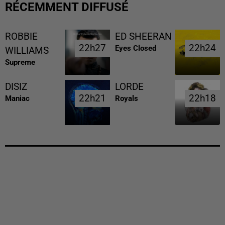
RÉCEMMENT DIFFUSÉ
ROBBIE
ED SHEERAN
22h27
22h27
22h24
22h24
Eyes Closed
WILLIAMS
Supreme
DISIZ
LORDE
22h21
22h21
22h18
22h18
Maniac
Royals