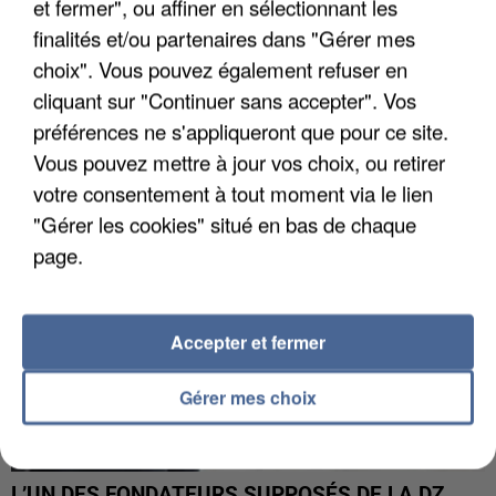
et fermer", ou affiner en sélectionnant les
finalités et/ou partenaires dans "Gérer mes
choix". Vous pouvez également refuser en
APRÈS TOUTES CES CANICULES, LES REFUGES
DE FAUNE SAUVAGE SONT...
cliquant sur "Continuer sans accepter". Vos
préférences ne s'appliqueront que pour ce site.
Vous pouvez mettre à jour vos choix, ou retirer
votre consentement à tout moment via le lien
"Gérer les cookies" situé en bas de chaque
page.
Accepter et fermer
Gérer mes choix
L’UN DES FONDATEURS SUPPOSÉS DE LA DZ