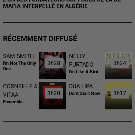
MAFIA INTERPELLÉ EN ALGÉRIE
RÉCEMMENT DIFFUSÉ
SAM SMITH
NELLY
3h28
3h28
3h24
3h24
I'm Not The Only
FURTADO
One
I'm Like A Bird
CORNEILLE &
DUA LIPA
3h20
3h20
3h17
3h17
Don't Start Now
VITAA
Ensemble