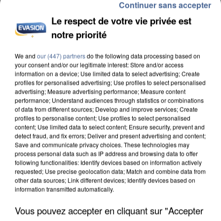
Continuer sans accepter
Le respect de votre vie privée est
notre priorité
We and
our (447) partners
do the following data processing based on
INCENDIES : L’ÎLE-DE-FRANCE LANCE UN ÉLAN
your consent and/or our legitimate interest: Store and/or access
DE SOLIDARITÉ AVEC LES...
information on a device; Use limited data to select advertising; Create
profiles for personalised advertising; Use profiles to select personalised
advertising; Measure advertising performance; Measure content
performance; Understand audiences through statistics or combinations
of data from different sources; Develop and improve services; Create
profiles to personalise content; Use profiles to select personalised
content; Use limited data to select content; Ensure security, prevent and
detect fraud, and fix errors; Deliver and present advertising and content;
Save and communicate privacy choices. These technologies may
process personal data such as IP address and browsing data to offer
following functionalities: Identify devices based on information actively
requested; Use precise geolocation data; Match and combine data from
other data sources; Link different devices; Identify devices based on
information transmitted automatically.
Vous pouvez accepter en cliquant sur "Accepter