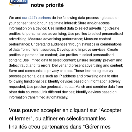
DE SOLIDARITÉ AVEC LES...
notre priorité
We and
our (447) partners
do the following data processing based on
your consent and/or our legitimate interest: Store and/or access
information on a device; Use limited data to select advertising; Create
profiles for personalised advertising; Use profiles to select personalised
advertising; Measure advertising performance; Measure content
performance; Understand audiences through statistics or combinations
of data from different sources; Develop and improve services; Create
profiles to personalise content; Use profiles to select personalised
content; Use limited data to select content; Ensure security, prevent and
detect fraud, and fix errors; Deliver and present advertising and content;
Save and communicate privacy choices. These technologies may
process personal data such as IP address and browsing data to offer
following functionalities: Identify devices based on information actively
requested; Use precise geolocation data; Match and combine data from
other data sources; Link different devices; Identify devices based on
information transmitted automatically.
APRÈS TOUTES CES CANICULES, LES REFUGES
Vous pouvez accepter en cliquant sur "Accepter
DE FAUNE SAUVAGE SONT...
et fermer", ou affiner en sélectionnant les
finalités et/ou partenaires dans "Gérer mes