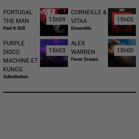
PORTUGAL
CORNEILLE &
15h09
15h09
15h05
15h05
THE MAN
VITAA
Feel It Still
Ensemble
PURPLE
ALEX
15h03
15h03
15h00
15h00
DISCO
WARREN
Fever Dream
MACHINE ET
KUNGS
Substitution