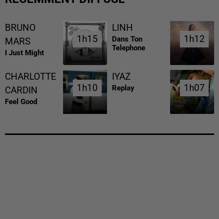
BRUNO
LINH
1h15
1h15
1h12
1h12
Dans Ton
MARS
Telephone
I Just Might
CHARLOTTE
IYAZ
1h10
1h10
1h07
1h07
Replay
CARDIN
Feel Good