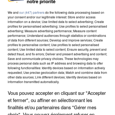
notre priorité
MAFIA INTERPELLÉ EN ALGÉRIE
We and
our (447) partners
do the following data processing based on
your consent and/or our legitimate interest: Store and/or access
information on a device; Use limited data to select advertising; Create
profiles for personalised advertising; Use profiles to select personalised
advertising; Measure advertising performance; Measure content
performance; Understand audiences through statistics or combinations
of data from different sources; Develop and improve services; Create
profiles to personalise content; Use profiles to select personalised
content; Use limited data to select content; Ensure security, prevent and
detect fraud, and fix errors; Deliver and present advertising and content;
Save and communicate privacy choices. These technologies may
process personal data such as IP address and browsing data to offer
following functionalities: Identify devices based on information actively
requested; Use precise geolocation data; Match and combine data from
other data sources; Link different devices; Identify devices based on
information transmitted automatically.
Vous pouvez accepter en cliquant sur "Accepter
UN SECOND CADRE DE LA DZ MAFIA
et fermer", ou affiner en sélectionnant les
INTERPELLÉ EN ALGÉRIE
finalités et/ou partenaires dans "Gérer mes
choix". Vous pouvez également refuser en