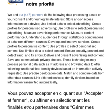
notre priorité
L’UN DES FONDATEURS SUPPOSÉS DE LA DZ
MAFIA INTERPELLÉ EN ALGÉRIE
We and
our (447) partners
do the following data processing based on
your consent and/or our legitimate interest: Store and/or access
information on a device; Use limited data to select advertising; Create
profiles for personalised advertising; Use profiles to select personalised
advertising; Measure advertising performance; Measure content
performance; Understand audiences through statistics or combinations
of data from different sources; Develop and improve services; Create
profiles to personalise content; Use profiles to select personalised
content; Use limited data to select content; Ensure security, prevent and
detect fraud, and fix errors; Deliver and present advertising and content;
Save and communicate privacy choices. These technologies may
process personal data such as IP address and browsing data to offer
following functionalities: Identify devices based on information actively
requested; Use precise geolocation data; Match and combine data from
other data sources; Link different devices; Identify devices based on
information transmitted automatically.
Vous pouvez accepter en cliquant sur "Accepter
et fermer", ou affiner en sélectionnant les
UN SECOND CADRE DE LA DZ MAFIA
INTERPELLÉ EN ALGÉRIE
finalités et/ou partenaires dans "Gérer mes