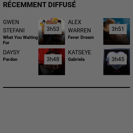
RÉCEMMENT DIFFUSÉ
GWEN
ALEX
3h53
3h53
3h51
3h51
STEFANI
WARREN
What You Waiting
Fever Dream
For
DAYSY
KATSEYE
3h48
3h48
3h45
3h45
Pardon
Gabriela