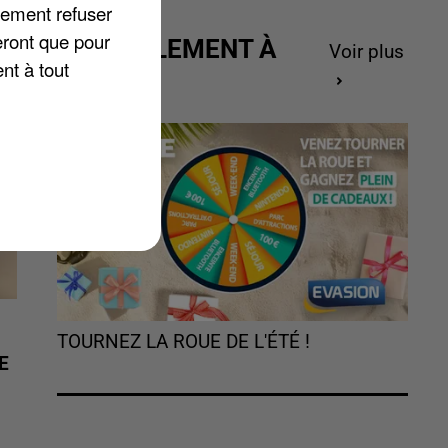
lement refuser
eront que pour
ACTUELLEMENT À
Voir plus
nt à tout
GAGNER
TOURNEZ LA ROUE DE L'ÉTÉ !
E