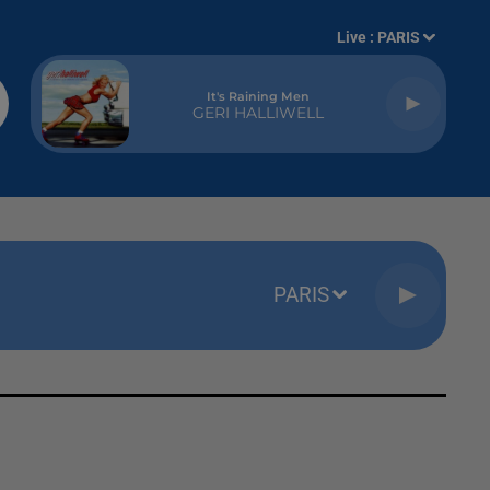
Live :
PARIS
It's Raining Men
GERI HALLIWELL
PARIS