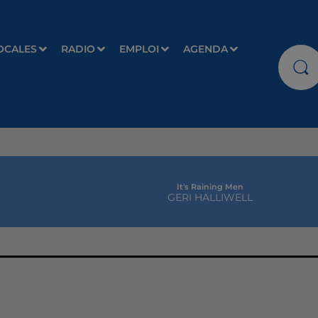
OCALES
RADIO
EMPLOI
AGENDA
It's Raining Men
GERI HALLIWELL