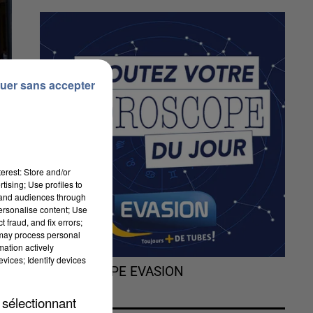
uer sans accepter
erest: Store and/or
tising; Use profiles to
tand audiences through
personalise content; Use
 fraud, and fix errors;
 may process personal
mation actively
.
vices; Identify devices
L'HOROSCOPE EVASION
 sélectionnant