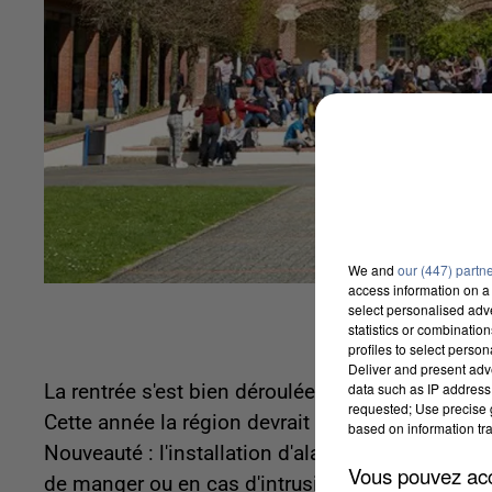
We and
our (447) partn
access information on a 
select personalised ad
statistics or combinatio
profiles to select person
Deliver and present adv
data such as IP address 
La rentrée s'est bien déroulée dans les lycées d
requested; Use precise g
Cette année la région devrait investir 20 million
based on information tra
Nouveauté : l'installation d'alarmes différenciées
Vous pouvez acce
de manger ou en cas d'intrusion-attentat. Le p