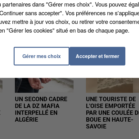
/ou partenaires dans "Gérer mes choix". Vous pouvez éga
rassurer les parents.
"Continuer sans accepter". Vos préférences ne s'appliqu
uvez mettre à jour vos choix, ou retirer votre consenteme
en "Gérer les cookies" situé en bas de chaque page.
Gérer mes choix
Accepter et fermer
UN SECOND CADRE
UNE TOURISTE DE
DE LA DZ MAFIA
L’OISE EMPORTÉE
Z
INTERPELLÉ EN
PAR UNE COULÉE D
ALGÉRIE
BOUE EN HAUTE-
SAVOIE