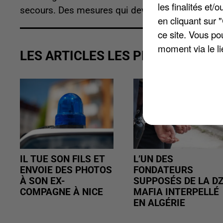
les finalités et
secours. Des mesures qui devraient quelque peu 
en cliquant sur 
ce site. Vous po
moment via le li
LES ARTICLES LES PLUS VUS
IL TUE SON FILS ET
L’UN DES
ENVOIE DES PHOTOS
FONDATEURS
À SON EX-
SUPPOSÉS DE LA D
COMPAGNE À NICE
MAFIA INTERPELLÉ
EN ALGÉRIE