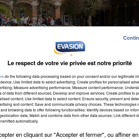
Contin
Le respect de votre vie privée est notre priorité
ers
do the following data processing based on your consent and/or our legitimate int
device; Use limited data to select advertising; Create profiles for personalised adver
vertising; Measure advertising performance; Measure content performance; Unders
ns of data from different sources; Develop and improve services; Create profiles to 
alised content; Use limited data to select content; Ensure security, prevent and detect
ertising and content; Save and communicate privacy choices. These technologies
and browsing data to offer following functionalities: Identify devices based on infor
es Hauts-de-France. L'heure est à l'annonce du budget
eolocation data; Match and combine data from other data sources; Link different de
s d'euros dans la sécurité des établissements.
nsmitted automatically.
 à partir de la Toussaint : lors de la récré, au moment
pter en cliquant sur "Accepter et fermer", ou affiner en
ersonnel de lycée sera également formé aux premiers