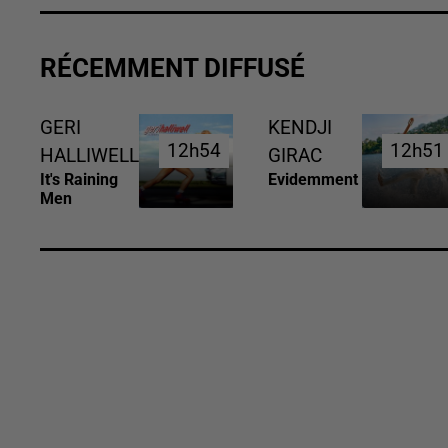
RÉCEMMENT DIFFUSÉ
GERI
KENDJI
12h54
12h54
12h51
12h51
HALLIWELL
GIRAC
It's Raining
Evidemment
Men