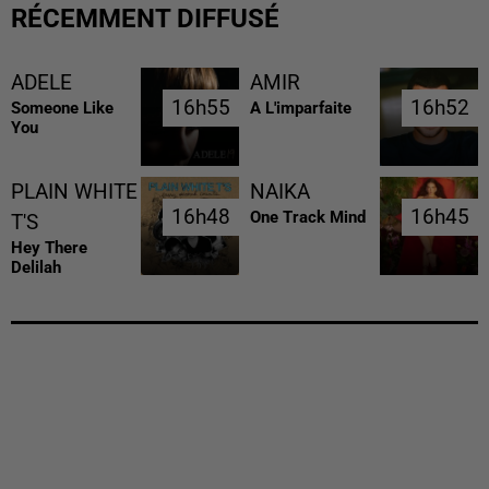
RÉCEMMENT DIFFUSÉ
ADELE
AMIR
16h55
16h55
16h52
16h52
Someone Like
A L'imparfaite
You
PLAIN WHITE
NAIKA
16h48
16h48
16h45
16h45
One Track Mind
T'S
Hey There
Delilah