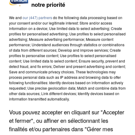
notre priorité
UN SECOND CADRE DE LA DZ MAFIA
INTERPELLÉ EN ALGÉRIE
We and
our (447) partners
do the following data processing based on
your consent and/or our legitimate interest: Store and/or access
information on a device; Use limited data to select advertising; Create
profiles for personalised advertising; Use profiles to select personalised
advertising; Measure advertising performance; Measure content
performance; Understand audiences through statistics or combinations
of data from different sources; Develop and improve services; Create
profiles to personalise content; Use profiles to select personalised
content; Use limited data to select content; Ensure security, prevent and
detect fraud, and fix errors; Deliver and present advertising and content;
Save and communicate privacy choices. These technologies may
process personal data such as IP address and browsing data to offer
following functionalities: Identify devices based on information actively
requested; Use precise geolocation data; Match and combine data from
other data sources; Link different devices; Identify devices based on
information transmitted automatically.
Vous pouvez accepter en cliquant sur "Accepter
et fermer", ou affiner en sélectionnant les
UNE TOURISTE DE L’OISE EMPORTÉE PAR UNE
COULÉE DE BOUE EN HAUTE-SAVOIE
finalités et/ou partenaires dans "Gérer mes