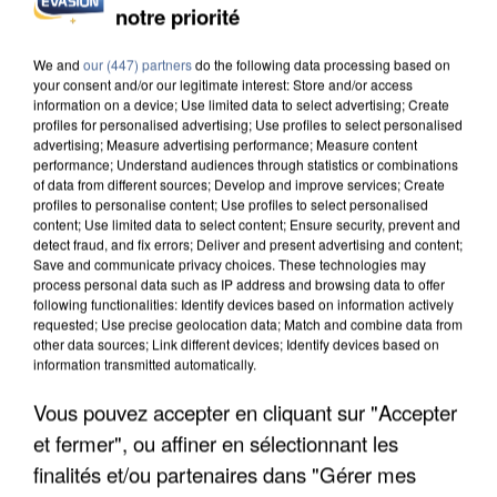
notre priorité
DE SOLIDARITÉ AVEC LES...
We and
our (447) partners
do the following data processing based on
your consent and/or our legitimate interest: Store and/or access
information on a device; Use limited data to select advertising; Create
profiles for personalised advertising; Use profiles to select personalised
advertising; Measure advertising performance; Measure content
performance; Understand audiences through statistics or combinations
of data from different sources; Develop and improve services; Create
profiles to personalise content; Use profiles to select personalised
content; Use limited data to select content; Ensure security, prevent and
detect fraud, and fix errors; Deliver and present advertising and content;
Save and communicate privacy choices. These technologies may
process personal data such as IP address and browsing data to offer
following functionalities: Identify devices based on information actively
requested; Use precise geolocation data; Match and combine data from
other data sources; Link different devices; Identify devices based on
information transmitted automatically.
Vous pouvez accepter en cliquant sur "Accepter
APRÈS TOUTES CES CANICULES, LES REFUGES
et fermer", ou affiner en sélectionnant les
DE FAUNE SAUVAGE SONT...
finalités et/ou partenaires dans "Gérer mes