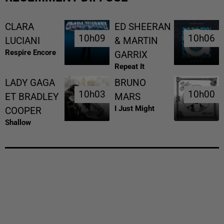
CLARA
ED SHEERAN
10h09
10h09
10h06
10h06
LUCIANI
& MARTIN
Respire Encore
GARRIX
Repeat It
LADY GAGA
BRUNO
10h03
10h03
10h00
10h00
ET BRADLEY
MARS
I Just Might
COOPER
Shallow