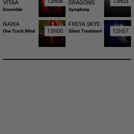
13h06
13h06
13h03
13h03
VITAA
DRAGONS
Ensemble
Symphony
NAIKA
FREYA SKYE
13h00
13h00
12h57
12h57
One Track Mind
Silent Treatment