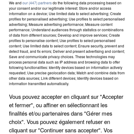
We and
our (447) partners
do the following data processing based on
your consent and/or our legitimate interest: Store and/or access
information on a device; Use limited data to select advertising; Create
profiles for personalised advertising; Use profiles to select personalised
advertising; Measure advertising performance; Measure content
performance; Understand audiences through statistics or combinations
of data from different sources; Develop and improve services; Create
profiles to personalise content; Use profiles to select personalised
content; Use limited data to select content; Ensure security, prevent and
detect fraud, and fix errors; Deliver and present advertising and content;
Save and communicate privacy choices. These technologies may
process personal data such as IP address and browsing data to offer
following functionalities: Identify devices based on information actively
requested; Use precise geolocation data; Match and combine data from
other data sources; Link different devices; Identify devices based on
information transmitted automatically.
UN SECOND CADRE DE LA DZ MAFIA
Vous pouvez accepter en cliquant sur "Accepter
INTERPELLÉ EN ALGÉRIE
et fermer", ou affiner en sélectionnant les
finalités et/ou partenaires dans "Gérer mes
choix". Vous pouvez également refuser en
cliquant sur "Continuer sans accepter". Vos