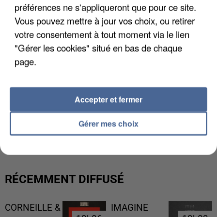
préférences ne s'appliqueront que pour ce site.
Vous pouvez mettre à jour vos choix, ou retirer
votre consentement à tout moment via le lien
"Gérer les cookies" situé en bas de chaque
page.
Accepter et fermer
UNE TOURISTE DE L’OISE EMPORTÉE PAR UNE
Gérer mes choix
COULÉE DE BOUE EN HAUTE-SAVOIE
RÉCEMMENT DIFFUSÉ
CORNEILLE &
IMAGINE