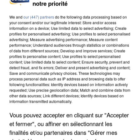
notre priorité
We and
our (447) partners
do the following data processing based on
your consent and/or our legitimate interest: Store and/or access
information on a device; Use limited data to select advertising; Create
profiles for personalised advertising; Use profiles to select personalised
advertising; Measure advertising performance; Measure content
performance; Understand audiences through statistics or combinations
of data from different sources; Develop and improve services; Create
profiles to personalise content; Use profiles to select personalised
content; Use limited data to select content; Ensure security, prevent and
detect fraud, and fix errors; Deliver and present advertising and content;
Save and communicate privacy choices. These technologies may
process personal data such as IP address and browsing data to offer
following functionalities: Identify devices based on information actively
requested; Use precise geolocation data; Match and combine data from
other data sources; Link different devices; Identify devices based on
information transmitted automatically.
UN SECOND CADRE DE LA DZ MAFIA
Vous pouvez accepter en cliquant sur "Accepter
INTERPELLÉ EN ALGÉRIE
et fermer", ou affiner en sélectionnant les
finalités et/ou partenaires dans "Gérer mes