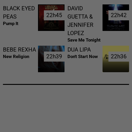
BLACK EYED
DAVID
22h45
22h45
22h42
22h42
PEAS
GUETTA &
Pump It
JENNIFER
LOPEZ
Save Me Tonight
BEBE REXHA
DUA LIPA
22h39
22h39
22h36
22h36
New Religion
Don't Start Now