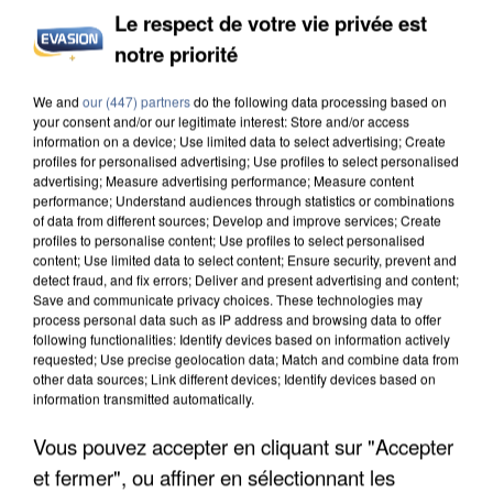
Le respect de votre vie privée est
notre priorité
INCENDIES : L’ÎLE-DE-FRANCE LANCE UN ÉLAN
We and
our (447) partners
do the following data processing based on
DE SOLIDARITÉ AVEC LES...
your consent and/or our legitimate interest: Store and/or access
information on a device; Use limited data to select advertising; Create
profiles for personalised advertising; Use profiles to select personalised
advertising; Measure advertising performance; Measure content
performance; Understand audiences through statistics or combinations
of data from different sources; Develop and improve services; Create
profiles to personalise content; Use profiles to select personalised
content; Use limited data to select content; Ensure security, prevent and
detect fraud, and fix errors; Deliver and present advertising and content;
Save and communicate privacy choices. These technologies may
process personal data such as IP address and browsing data to offer
following functionalities: Identify devices based on information actively
requested; Use precise geolocation data; Match and combine data from
other data sources; Link different devices; Identify devices based on
information transmitted automatically.
Vous pouvez accepter en cliquant sur "Accepter
et fermer", ou affiner en sélectionnant les