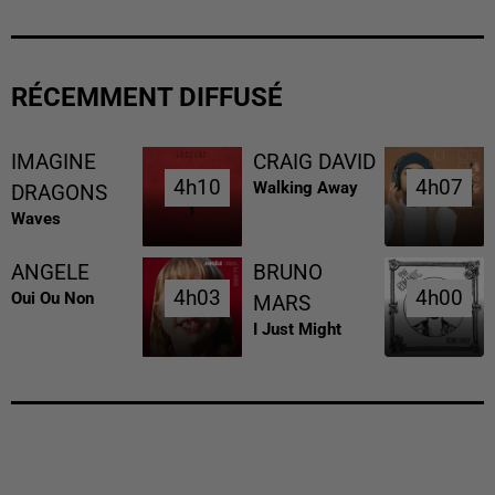
RÉCEMMENT DIFFUSÉ
IMAGINE
CRAIG DAVID
4h10
4h10
4h07
4h07
Walking Away
DRAGONS
Waves
ANGELE
BRUNO
4h03
4h03
4h00
4h00
Oui Ou Non
MARS
I Just Might