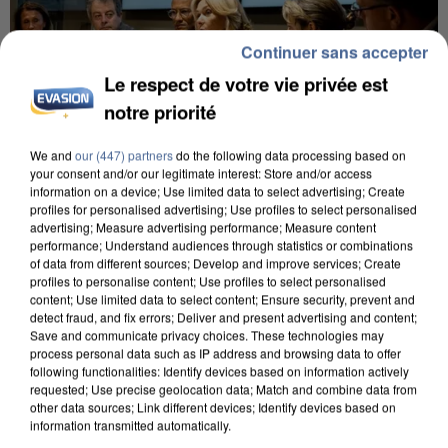
Continuer sans accepter
Le respect de votre vie privée est
notre priorité
We and
our (447) partners
do the following data processing based on
your consent and/or our legitimate interest: Store and/or access
information on a device; Use limited data to select advertising; Create
INCENDIES : L’ÎLE-DE-FRANCE LANCE UN ÉLAN
profiles for personalised advertising; Use profiles to select personalised
advertising; Measure advertising performance; Measure content
DE SOLIDARITÉ AVEC LES...
performance; Understand audiences through statistics or combinations
of data from different sources; Develop and improve services; Create
profiles to personalise content; Use profiles to select personalised
content; Use limited data to select content; Ensure security, prevent and
detect fraud, and fix errors; Deliver and present advertising and content;
Save and communicate privacy choices. These technologies may
process personal data such as IP address and browsing data to offer
following functionalities: Identify devices based on information actively
requested; Use precise geolocation data; Match and combine data from
other data sources; Link different devices; Identify devices based on
information transmitted automatically.