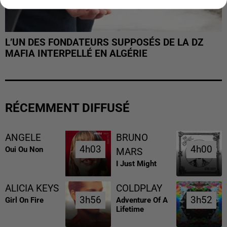
L’UN DES FONDATEURS SUPPOSÉS DE LA DZ
MAFIA INTERPELLÉ EN ALGÉRIE
RÉCEMMENT DIFFUSÉ
ANGELE
BRUNO
4h03
4h03
4h00
4h00
Oui Ou Non
MARS
I Just Might
ALICIA KEYS
COLDPLAY
3h56
3h56
3h52
3h52
Girl On Fire
Adventure Of A
Lifetime