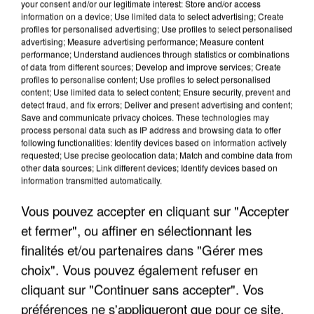
your consent and/or our legitimate interest: Store and/or access
information on a device; Use limited data to select advertising; Create
profiles for personalised advertising; Use profiles to select personalised
advertising; Measure advertising performance; Measure content
performance; Understand audiences through statistics or combinations
of data from different sources; Develop and improve services; Create
profiles to personalise content; Use profiles to select personalised
content; Use limited data to select content; Ensure security, prevent and
detect fraud, and fix errors; Deliver and present advertising and content;
Save and communicate privacy choices. These technologies may
process personal data such as IP address and browsing data to offer
following functionalities: Identify devices based on information actively
requested; Use precise geolocation data; Match and combine data from
other data sources; Link different devices; Identify devices based on
information transmitted automatically.
APRÈS TOUTES CES CANICULES, LES REFUGES
DE FAUNE SAUVAGE SONT...
Vous pouvez accepter en cliquant sur "Accepter
et fermer", ou affiner en sélectionnant les
finalités et/ou partenaires dans "Gérer mes
choix". Vous pouvez également refuser en
cliquant sur "Continuer sans accepter". Vos
préférences ne s'appliqueront que pour ce site.