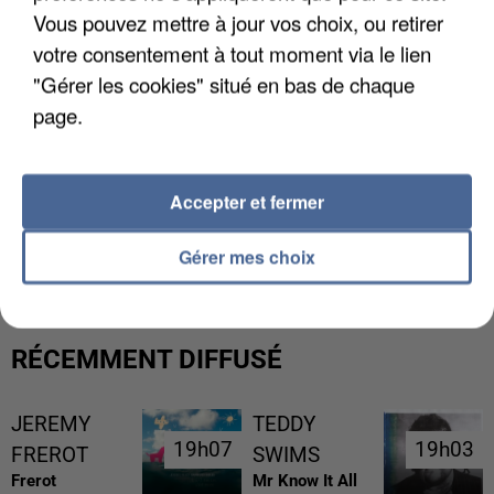
Vous pouvez mettre à jour vos choix, ou retirer
votre consentement à tout moment via le lien
"Gérer les cookies" situé en bas de chaque
page.
Accepter et fermer
L’UN DES FONDATEURS SUPPOSÉS DE LA DZ
MAFIA INTERPELLÉ EN ALGÉRIE
Gérer mes choix
RÉCEMMENT DIFFUSÉ
JEREMY
TEDDY
19h07
19h07
19h03
19h03
FREROT
SWIMS
Frerot
Mr Know It All