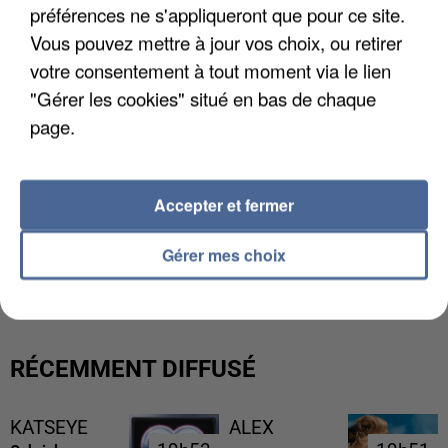
préférences ne s'appliqueront que pour ce site.
Vous pouvez mettre à jour vos choix, ou retirer
votre consentement à tout moment via le lien
"Gérer les cookies" situé en bas de chaque
page.
Accepter et fermer
L’UN DES FONDATEURS SUPPOSÉS DE LA DZ
Gérer mes choix
MAFIA INTERPELLÉ EN ALGÉRIE
RÉCEMMENT DIFFUSÉ
KATSEYE
ALEX