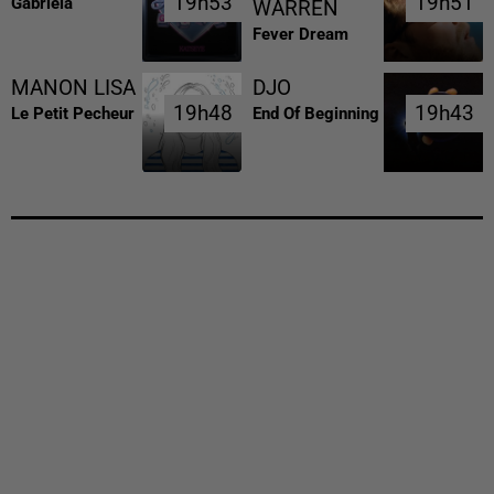
19h53
19h53
19h51
19h51
Gabriela
WARREN
Fever Dream
MANON LISA
DJO
19h48
19h48
19h43
19h43
Le Petit Pecheur
End Of Beginning