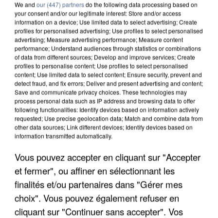
We and
our (447) partners
do the following data processing based on
your consent and/or our legitimate interest: Store and/or access
information on a device; Use limited data to select advertising; Create
profiles for personalised advertising; Use profiles to select personalised
advertising; Measure advertising performance; Measure content
performance; Understand audiences through statistics or combinations
of data from different sources; Develop and improve services; Create
profiles to personalise content; Use profiles to select personalised
content; Use limited data to select content; Ensure security, prevent and
detect fraud, and fix errors; Deliver and present advertising and content;
Save and communicate privacy choices. These technologies may
process personal data such as IP address and browsing data to offer
following functionalities: Identify devices based on information actively
requested; Use precise geolocation data; Match and combine data from
other data sources; Link different devices; Identify devices based on
information transmitted automatically.
APRÈS TOUTES CES CANICULES, LES REFUGES
Vous pouvez accepter en cliquant sur "Accepter
DE FAUNE SAUVAGE SONT...
et fermer", ou affiner en sélectionnant les
finalités et/ou partenaires dans "Gérer mes
choix". Vous pouvez également refuser en
cliquant sur "Continuer sans accepter". Vos