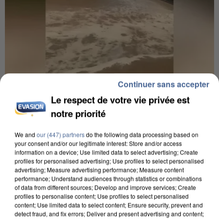
Continuer sans accepter
Le respect de votre vie privée est
7h56
notre priorité
Une touriste de l’Oise emportée par une coulée de
boue en Haute-Savoie
We and
our (447) partners
do the following data processing based on
Son corps a été retrouvé à cinq kilomètres de là.
your consent and/or our legitimate interest: Store and/or access
information on a device; Use limited data to select advertising; Create
profiles for personalised advertising; Use profiles to select personalised
advertising; Measure advertising performance; Measure content
performance; Understand audiences through statistics or combinations
of data from different sources; Develop and improve services; Create
profiles to personalise content; Use profiles to select personalised
content; Use limited data to select content; Ensure security, prevent and
detect fraud, and fix errors; Deliver and present advertising and content;