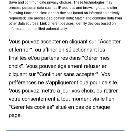
Save and communicate privacy choices. These technologies may
process personal data such as IP address and browsing data to offer
following functionalities: Identify devices based on information actively
requested; Use precise geolocation data; Match and combine data from
other data sources; Link different devices; Identify devices based on
information transmitted automatically.
Vous pouvez accepter en cliquant sur "Accepter
et fermer", ou affiner en sélectionnant les
finalités et/ou partenaires dans "Gérer mes
5 août 2026
choix". Vous pouvez également refuser en
L’un des fondateurs supposés de la DZ Mafia
interpellé en Algérie
cliquant sur "Continuer sans accepter". Vos
Il est soupçonné d'y avoir mené ses opérations en
préférences ne s'appliqueront que pour ce site.
France.
Vous pouvez mettre à jour vos choix, ou retirer
votre consentement à tout moment via le lien
"Gérer les cookies" situé en bas de chaque
page.