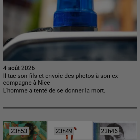
4 août 2026
Il tue son fils et envoie des photos à son ex-
compagne à Nice
L'homme a tenté de se donner la mort.
23h53
23h53
23h49
23h49
23h46
23h46