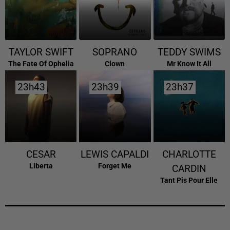
TAYLOR SWIFT
SOPRANO
TEDDY SWIMS
The Fate Of Ophelia
Clown
Mr Know It All
23h43
23h43
23h39
23h39
23h37
23h37
CESAR
LEWIS CAPALDI
CHARLOTTE
Liberta
Forget Me
CARDIN
Tant Pis Pour Elle