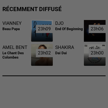
RÉCEMMENT DIFFUSÉ
VIANNEY
DJO
23h09
23h09
23h06
23h06
Beau Papa
End Of Beginning
AMEL BENT
SHAKIRA
23h02
23h02
23h00
23h00
Le Chant Des
Dai Dai
Colombes