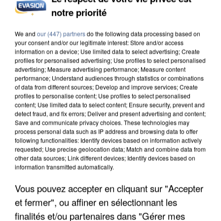
notre priorité
INCENDIES : L’ÎLE-DE-FRANCE LANCE UN ÉLAN
DE SOLIDARITÉ AVEC LES...
We and
our (447) partners
do the following data processing based on
your consent and/or our legitimate interest: Store and/or access
information on a device; Use limited data to select advertising; Create
profiles for personalised advertising; Use profiles to select personalised
advertising; Measure advertising performance; Measure content
performance; Understand audiences through statistics or combinations
of data from different sources; Develop and improve services; Create
profiles to personalise content; Use profiles to select personalised
content; Use limited data to select content; Ensure security, prevent and
detect fraud, and fix errors; Deliver and present advertising and content;
Save and communicate privacy choices. These technologies may
process personal data such as IP address and browsing data to offer
following functionalities: Identify devices based on information actively
requested; Use precise geolocation data; Match and combine data from
other data sources; Link different devices; Identify devices based on
information transmitted automatically.
Vous pouvez accepter en cliquant sur "Accepter
et fermer", ou affiner en sélectionnant les
APRÈS TOUTES CES CANICULES, LES REFUGES
finalités et/ou partenaires dans "Gérer mes
DE FAUNE SAUVAGE SONT...